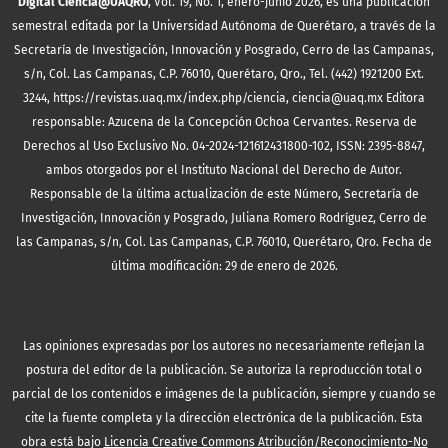
Digital Ciencia@UAQRO
, Vol. 19, No. 1, enero-junio 2026, es una publicación
semestral editada por la Universidad Autónoma de Querétaro, a través de la
Secretaría de Investigación, Innovación y Posgrado, Cerro de las Campanas,
s/n, Col. Las Campanas, C.P. 76010, Querétaro, Qro., Tel. (442) 1921200 Ext.
3244, https://revistas.uaq.mx/index.php/ciencia, ciencia@uaq.mx Editora
responsable: Azucena de la Concepción Ochoa Cervantes. Reserva de
Derechos al Uso Exclusivo No. 04-2024-121612431800-102, ISSN: 2395-8847,
ambos otorgados por el Instituto Nacional del Derecho de Autor.
Responsable de la última actualización de este Número, Secretaría de
Investigación, Innovación y Posgrado, Juliana Romero Rodríguez, Cerro de
las Campanas, s/n, Col. Las Campanas, C.P. 76010, Querétaro, Qro. Fecha de
última modificación: 29 de enero de 2026.
Las opiniones expresadas por los autores no necesariamente reflejan la
postura del editor de la publicación. Se autoriza la reproducción total o
parcial de los contenidos e imágenes de la publicación, siempre y cuando se
cite la fuente completa y la dirección electrónica de la publicación.
Esta
obra está bajo
Licencia Creative Commons Atribución/Reconocimiento-No