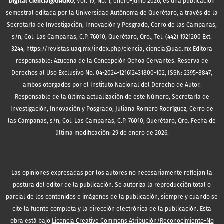
Digital Ciencia@UAQRO
, Vol. 19, No. 1, enero-junio 2026, es una publicación
semestral editada por la Universidad Autónoma de Querétaro, a través de la
Secretaría de Investigación, Innovación y Posgrado, Cerro de las Campanas,
s/n, Col. Las Campanas, C.P. 76010, Querétaro, Qro., Tel. (442) 1921200 Ext.
3244, https://revistas.uaq.mx/index.php/ciencia, ciencia@uaq.mx Editora
responsable: Azucena de la Concepción Ochoa Cervantes. Reserva de
Derechos al Uso Exclusivo No. 04-2024-121612431800-102, ISSN: 2395-8847,
ambos otorgados por el Instituto Nacional del Derecho de Autor.
Responsable de la última actualización de este Número, Secretaría de
Investigación, Innovación y Posgrado, Juliana Romero Rodríguez, Cerro de
las Campanas, s/n, Col. Las Campanas, C.P. 76010, Querétaro, Qro. Fecha de
última modificación: 29 de enero de 2026.
Las opiniones expresadas por los autores no necesariamente reflejan la
postura del editor de la publicación. Se autoriza la reproducción total o
parcial de los contenidos e imágenes de la publicación, siempre y cuando se
cite la fuente completa y la dirección electrónica de la publicación.
Esta
obra está bajo
Licencia Creative Commons Atribución/Reconocimiento-No