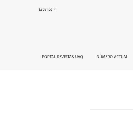
Cambiar el idioma. El actual es:
Español
Información para lectores/as
PORTAL REVISTAS UAQ
NÚMERO ACTUAL