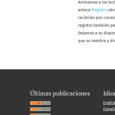
Animamos a los lect
enlace
Registro
ubic
recibirán por corre
registro también pe
Dejamos a su dispo
que su nombre y dir
Últimas publicaciones
Idi
Englis
Españ