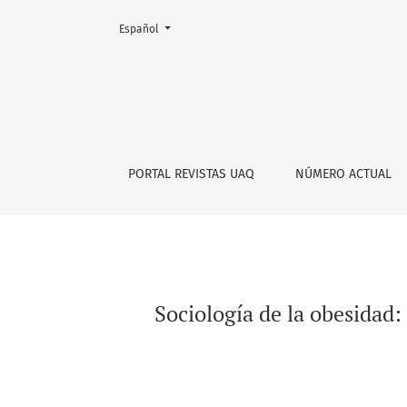
Cambiar el idioma. El actual es:
Español
Sociología de la obesidad: una perspectiva d
PORTAL REVISTAS UAQ
NÚMERO ACTUAL
Sociología de la obesidad: