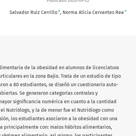
Publicado 2020-09-22
+
+
Salvador Ruiz Cerrillo
Norma Alicia Cervantes Rea
alimentaria de la obesidad en alumnos de licenciatura
rticulares en la zona Bajío. Trata de un estudio de tipo
aron a 80 estudiantes, se diseñó un cuestionario auto-
biertas. Se generaron categorías centrales y
mayor significancia numérica en cuanto a la cantidad
del Nutriólogo, y la de menor fue el Nutriólogo como
sión, los estudiantes asociaron a la obesidad con una
da principalmente con: malos hábitos alimentarios,
 régimen alimentario, así mismo, los participantes