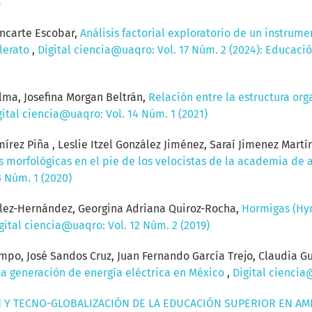
ncarte Escobar,
Análisis factorial exploratorio de un instru
llerato
,
Digital ciencia@uaqro: Vol. 17 Núm. 2 (2024): Educaci
lma, Josefina Morgan Beltrán,
Relación entre la estructura or
gital ciencia@uaqro: Vol. 14 Núm. 1 (2021)
írez Piña , Leslie Itzel González Jiménez, Saraí Jimenez Mart
s morfológicas en el pie de los velocistas de la academia de
3 Núm. 1 (2020)
lez-Hernández, Georgina Adriana Quiroz-Rocha,
Hormigas (Hy
gital ciencia@uaqro: Vol. 12 Núm. 2 (2019)
mpo, José Sandos Cruz, Juan Fernando García Trejo, Claudia Gu
la generación de energía eléctrica en México
,
Digital ciencia
 Y TECNO-GLOBALIZACIÓN DE LA EDUCACIÓN SUPERIOR EN AMÉ