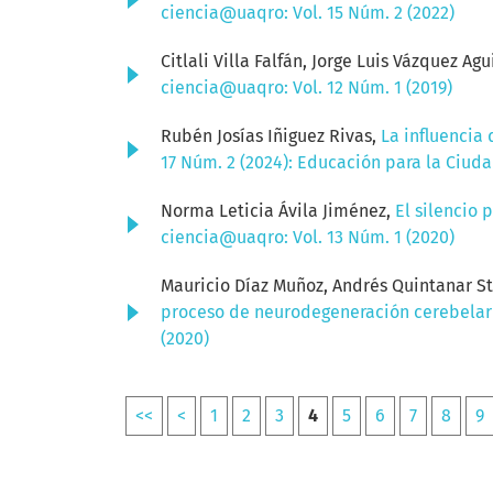
ciencia@uaqro: Vol. 15 Núm. 2 (2022)
Citlali Villa Falfán, Jorge Luis Vázquez A
ciencia@uaqro: Vol. 12 Núm. 1 (2019)
Rubén Josías Iñiguez Rivas,
La influencia 
17 Núm. 2 (2024): Educación para la Ciud
Norma Leticia Ávila Jiménez,
El silencio 
ciencia@uaqro: Vol. 13 Núm. 1 (2020)
Mauricio Díaz Muñoz, Andrés Quintanar St
proceso de neurodegeneración cerebelar
(2020)
<<
<
1
2
3
4
5
6
7
8
9