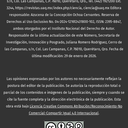
s/n, Col. Las Campanas, C.P. 76010, Querétaro, Qro., Tel. (442) 1921200 Ext.
3244, https://revistas.uaq.mx/index.php/ciencia, ciencia@uaq.mx Editora
responsable: Azucena de la Concepción Ochoa Cervantes. Reserva de
Derechos al Uso Exclusivo No. 04-2024-121612431800-102, ISSN: 2395-8847,
ambos otorgados por el Instituto Nacional del Derecho de Autor.
Responsable de la última actualización de este Número, Secretaría de
Investigación, Innovación y Posgrado, Juliana Romero Rodríguez, Cerro de
las Campanas, s/n, Col. Las Campanas, C.P. 76010, Querétaro, Qro. Fecha de
última modificación: 29 de enero de 2026.
Las opiniones expresadas por los autores no necesariamente reflejan la
postura del editor de la publicación. Se autoriza la reproducción total o
parcial de los contenidos e imágenes de la publicación, siempre y cuando se
cite la fuente completa y la dirección electrónica de la publicación.
Esta
obra está bajo
Licencia Creative Commons Atribución/Reconocimiento-No
Comercial-Compartir Igual 4.0 Internacional
.