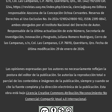
s/n, Col. Las Campanas, C.P. 76010, Querétaro, Qro., Tel. (442) 1921200 Ext.
3244, https://revistas.uaq.mx/index.php/ciencia, ciencia@uaq.mx Editora
responsable: Azucena de la Concepción Ochoa Cervantes. Reserva de
Derechos al Uso Exclusivo No. 04-2024-121612431800-102, ISSN: 2395-8847,
ambos otorgados por el Instituto Nacional del Derecho de Autor.
Responsable de la última actualización de este Número, Secretaría de
Investigación, Innovación y Posgrado, Juliana Romero Rodríguez, Cerro de
las Campanas, s/n, Col. Las Campanas, C.P. 76010, Querétaro, Qro. Fecha de
última modificación: 29 de enero de 2026.
Las opiniones expresadas por los autores no necesariamente reflejan la
postura del editor de la publicación. Se autoriza la reproducción total o
parcial de los contenidos e imágenes de la publicación, siempre y cuando se
cite la fuente completa y la dirección electrónica de la publicación.
Esta
obra está bajo
Licencia Creative Commons Atribución/Reconocimiento-No
Comercial-Compartir Igual 4.0 Internacional
.