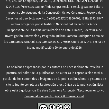
s/n, Col. Las Campanas, C.P. 76010, Querétaro, Qro., Tel. (442) 1921200 Ext.
3244, https://revistas.uaq.mx/index.php/ciencia, ciencia@uaq.mx Editora
responsable: Azucena de la Concepción Ochoa Cervantes. Reserva de
Derechos al Uso Exclusivo No. 04-2024-121612431800-102, ISSN: 2395-8847,
ambos otorgados por el Instituto Nacional del Derecho de Autor.
Responsable de la última actualización de este Número, Secretaría de
Investigación, Innovación y Posgrado, Juliana Romero Rodríguez, Cerro de
las Campanas, s/n, Col. Las Campanas, C.P. 76010, Querétaro, Qro. Fecha de
última modificación: 29 de enero de 2026.
Las opiniones expresadas por los autores no necesariamente reflejan la
postura del editor de la publicación. Se autoriza la reproducción total o
parcial de los contenidos e imágenes de la publicación, siempre y cuando se
cite la fuente completa y la dirección electrónica de la publicación.
Esta
obra está bajo
Licencia Creative Commons Atribución/Reconocimiento-No
Comercial-Compartir Igual 4.0 Internacional
.