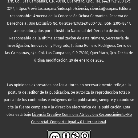
s/n, Col. Las Campanas, C.P. 76010, Querétaro, Qro., Tel. (442) 1921200 Ext.
3244, https://revistas.uaq.mx/index.php/ciencia, ciencia@uaq.mx Editora
responsable: Azucena de la Concepción Ochoa Cervantes. Reserva de
Derechos al Uso Exclusivo No. 04-2024-121612431800-102, ISSN: 2395-8847,
ambos otorgados por el Instituto Nacional del Derecho de Autor.
Responsable de la última actualización de este Número, Secretaría de
Investigación, Innovación y Posgrado, Juliana Romero Rodríguez, Cerro de
las Campanas, s/n, Col. Las Campanas, C.P. 76010, Querétaro, Qro. Fecha de
última modificación: 29 de enero de 2026.
Las opiniones expresadas por los autores no necesariamente reflejan la
postura del editor de la publicación. Se autoriza la reproducción total o
parcial de los contenidos e imágenes de la publicación, siempre y cuando se
cite la fuente completa y la dirección electrónica de la publicación.
Esta
obra está bajo
Licencia Creative Commons Atribución/Reconocimiento-No
Comercial-Compartir Igual 4.0 Internacional
.