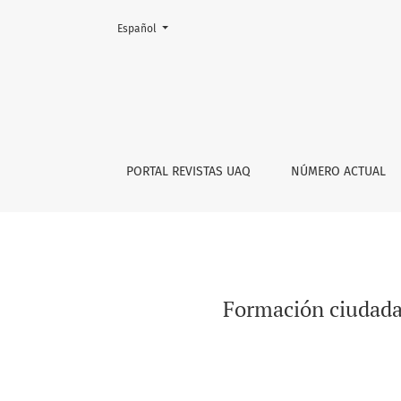
Cambiar el idioma. El actual es:
Español
Formación ciudadana mediante la instituciona
PORTAL REVISTAS UAQ
NÚMERO ACTUAL
Formación ciudadan