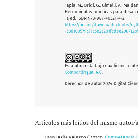
Tapia, M., Bridi, G., Gimelli, A., Maidan
Herramientas prácticas para desarro
1ª ed. ISBN 978-987-46321-4-2.
https://oei.int/downloads/blobs/e
-c38180579c71c5e2c201fcdee200712b
Esta obra está bajo una licencia int
CompartirIgual 4.0
.
Derechos de autor 2024 Digital Ci
Artículos más leídos del mismo autor/
Juan Jesús Velasco Orozco,
Competencia in