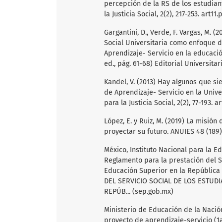
percepción de la RS de los estudian
la Justicia Social, 2(2), 217-253. art11
Gargantini, D., Verde, F. Vargas, M. 
Social Universitaria como enfoque de g
Aprendizaje- Servicio en la educació
ed., pág. 61-68) Editorial Universit
Kandel, V. (2013) Hay algunos que si
de Aprendizaje- Servicio en la Univ
para la Justicia Social, 2(2), 77-193. a
López, E. y Ruiz, M. (2019) La misión
proyectar su futuro. ANUIES 48 (189).
México, Instituto Nacional para la Ed
Reglamento para la prestación del Se
Educación Superior en la Repúblic
DEL SERVICIO SOCIAL DE LOS ESTUD
REPÚB... (sep.gob.mx)
Ministerio de Educación de la Nación
proyecto de aprendizaje-servicio (1a 