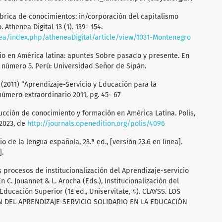
fábrica de conocimientos: in/corporación del capitalismo
 Athenea Digital 13 (1). 139- 154.
nea/index.php/atheneaDigital/article/view/1031-Montenegro
cio en América latina: apuntes Sobre pasado y presente. En
, número 5. Perú: Universidad Señor de Sipán.
 L. (2011) “Aprendizaje-Servicio y Educación para la
úmero extraordinario 2011, pg. 45- 67
ducción de conocimiento y formación en América Latina. Polis,
 2023, de
http://journals.openedition.org/polis/4096
de la lengua española, 23.ª ed., [versión 23.6 en línea].
].
Los procesos de institucionalización del Aprendizaje-servicio
n C. Jouannet & L. Arocha (Eds.), Institucionalización del
Educación Superior (1ª ed., Uniservitate, 4). CLAYSS. LOS
 DEL APRENDIZAJE-SERVICIO SOLIDARIO EN LA EDUCACIÓN