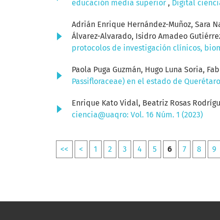
educación media superior
,
Digital cienc
Adrián Enrique Hernández-Muñoz, Sara Na
Álvarez-Alvarado, Isidro Amadeo Gutiérre
protocolos de investigación clínicos, bi
Paola Puga Guzmán, Hugo Luna Soria, Fa
Passifloraceae) en el estado de Querétar
Enrique Kato Vidal, Beatriz Rosas Rodríg
ciencia@uaqro: Vol. 16 Núm. 1 (2023)
<<
<
1
2
3
4
5
6
7
8
9