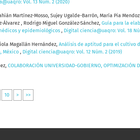
ia@uaqro: Vol. 13 Núm. 2 (2020)
hián Martínez-Mosso, Sujey Ugalde-Barrón, María Pia Mendoz
z-Álvarez , Rodrigo Miguel González-Sánchez,
Guía para la ela
omédicos y epidemiológicos
,
Digital ciencia@uaqro: Vol. 18 Nú
biola Magallán Hernández,
Análisis de aptitud para el cultivo 
o, México
,
Digital ciencia@uaqro: Vol. 12 Núm. 2 (2019)
uez,
COLABORACIÓN UNIVERSIDAD-GOBIERNO, OPTIMIZACIÓN D
10
>
>>