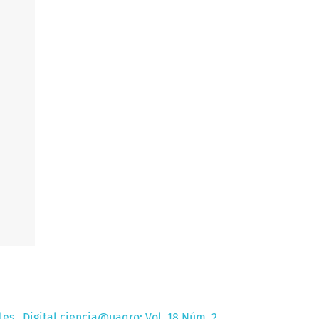
iJibG9iX2lkIn19-
ales
,
Digital ciencia@uaqro: Vol. 18 Núm. 2