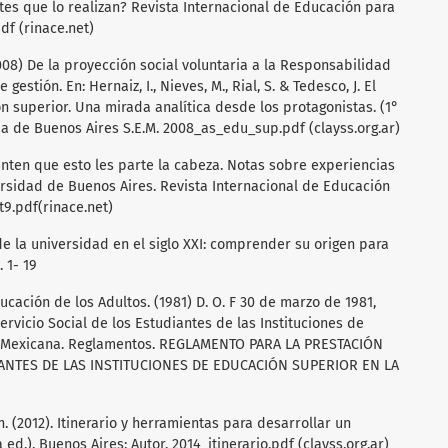
tes que lo realizan? Revista Internacional de Educación para
.pdf (rinace.net)
(2008) De la proyección social voluntaria a la Responsabilidad
estión. En: Hernaiz, I., Nieves, M., Rial, S. & Tedesco, J. El
n superior. Una mirada analítica desde los protagonistas. (1°
aria de Buenos Aires S.E.M. 2008_as_edu_sup.pdf (clayss.org.ar)
enten que esto les parte la cabeza. Notas sobre experiencias
ersidad de Buenos Aires. Revista Internacional de Educación
rt9.pdf(rinace.net)
 de la universidad en el siglo XXI: comprender su origen para
 1- 19
ucación de los Adultos. (1981) D. O. F 30 de marzo de 1981,
rvicio Social de los Estudiantes de las Instituciones de
a Mexicana. Reglamentos. REGLAMENTO PARA LA PRESTACIÓN
IANTES DE LAS INSTITUCIONES DE EDUCACIÓN SUPERIOR EN LA
. (2012). Itinerario y herramientas para desarrollar un
ed.). Buenos Aires: Autor. 2014_itinerario.pdf (clayss.org.ar)