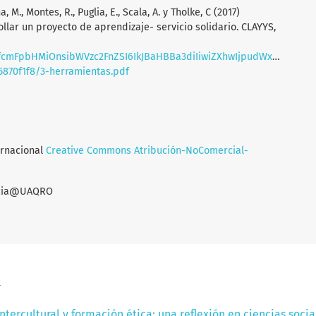
a, M., Montes, R., Puglia, E., Scala, A. y Tholke, C (2017)
llar un proyecto de aprendizaje- servicio solidario. CLAYYS,
yJfcmFpbHMiOnsibWVzc2FnZSI6IkJBaHBBa3diIiwiZXhwIjpudWxsLCJwdXIiO
5870f1f8/3-herramientas.pdf
ernacional
Creative Commons Atribución-NoComercial-
encia@UAQRO
a
tercultural y formación ética: una reflexión en ciencias soci