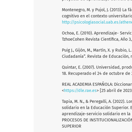
Montenegro, M. y Pujol, J. (2013) La 
cognitivo en el contexto universitario.
http://psicologiasocial.uab.es/athe
Ochoa, E. (2010). Aprendizaje- Servi
TzhoeCohen Revista Científica, Año 3
Puig J., Gijón, M., Martín, X. y Rubio,
Ciudadanía”. Revista de Educación, n
Quintar, E. (2007). Universidad, pro
18. Recuperado el 24 de octubre de
REAL ACADEMIA ESPAÑOLA: Diccionario 
<
https://dle.rae.es
> [25 abril de 2023
Tapia, M. N., & Peregalli, A. (2022). 
solidario en la Educación Superior. E
aprendizaje-servicio solidario en la 
PROCESOS DE INSTITUCIONALIZACIÓN
SUPERIOR