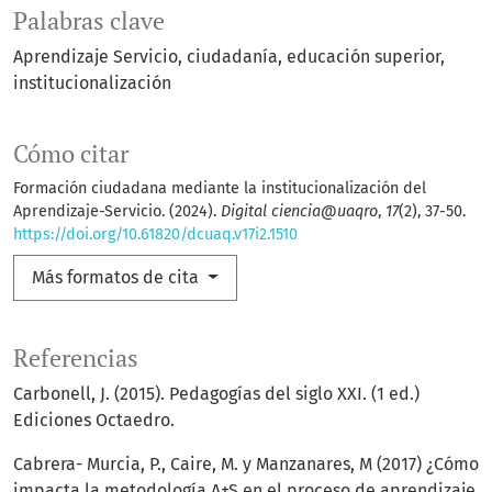
Palabras clave
Aprendizaje Servicio
ciudadanía
educación superior
institucionalización
Cómo citar
Formación ciudadana mediante la institucionalización del
Aprendizaje-Servicio. (2024).
Digital ciencia@uaqro
,
17
(2), 37-50.
https://doi.org/10.61820/dcuaq.v17i2.1510
Más formatos de cita
Referencias
Carbonell, J. (2015). Pedagogías del siglo XXI. (1 ed.)
Ediciones Octaedro.
Cabrera- Murcia, P., Caire, M. y Manzanares, M (2017) ¿Cómo
impacta la metodología A+S en el proceso de aprendizaje