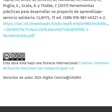
Puglia, E., Scala, A. y Tholke, C (2017) Herramientas
prácticas para desarrollar un proyecto de aprendizaje-
servicio solidario. CLAYYS, 1ª ed. ISBN 978-987-46321-4-2.
https://oei.int/downloads/blobs/eyJfcmFpbHMiOnsibWVzc2
-c38180579c71c5e2c201fcdee200712b5870f1f8/3-
herramientas.pdf
Esta obra está bajo una licencia internacional
Creative Commons
Atribución-NoComercial-CompartirIgual 4.0
.
Derechos de autor 2024 Digital Ciencia@UAQRO