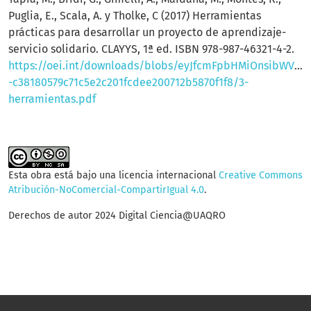
Puglia, E., Scala, A. y Tholke, C (2017) Herramientas
prácticas para desarrollar un proyecto de aprendizaje-
servicio solidario. CLAYYS, 1ª ed. ISBN 978-987-46321-4-2.
https://oei.int/downloads/blobs/eyJfcmFpbHMiOnsibWVzc2
-c38180579c71c5e2c201fcdee200712b5870f1f8/3-
herramientas.pdf
Esta obra está bajo una licencia internacional
Creative Commons
Atribución-NoComercial-CompartirIgual 4.0
.
Derechos de autor 2024 Digital Ciencia@UAQRO