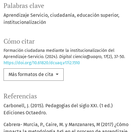
Palabras clave
Aprendizaje Servicio
ciudadanía
educación superior
institucionalización
Cómo citar
Formación ciudadana mediante la institucionalización del
Aprendizaje-Servicio. (2024).
Digital ciencia@uaqro
,
17
(2), 37-50.
https://doi.org/10.61820/dcuaq.v17i2.1510
Más formatos de cita
Referencias
Carbonell, J. (2015). Pedagogías del siglo XXI. (1 ed.)
Ediciones Octaedro.
Cabrera- Murcia, P., Caire, M. y Manzanares, M (2017) ¿Cómo
impacta la metodología A+S en el proceso de aprendizaje