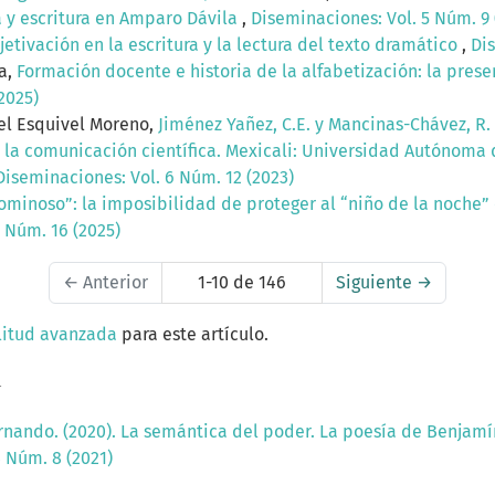
ia y escritura en Amparo Dávila
,
Diseminaciones: Vol. 5 Núm. 9 
etivación en la escritura y la lectura del texto dramático
,
Dis
ta,
Formación docente e historia de la alfabetización: la prese
2025)
zel Esquivel Moreno,
Jiménez Yañez, C.E. y Mancinas-Chávez, R. 
la comunicación científica. Mexicali: Universidad Autónoma de
Diseminaciones: Vol. 6 Núm. 12 (2023)
ominoso”: la imposibilidad de proteger al “niño de la noche”
 Núm. 16 (2025)
←
Anterior
1-10 de 146
Siguiente
→
litud avanzada
para este artículo.
a
nando. (2020). La semántica del poder. La poesía de Benjamín
 Núm. 8 (2021)