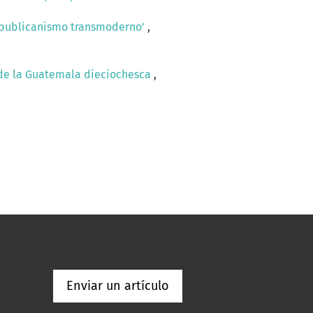
 republicanismo transmoderno’
,
os de la Guatemala dieciochesca
,
Enviar un artículo