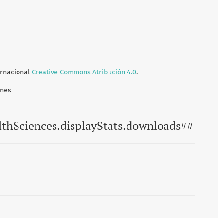
ernacional
Creative Commons Atribución 4.0
.
ones
lthSciences.displayStats.downloads##