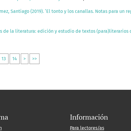
mez, Santiago (2019). ‘El tonto y los canallas. Notas para un
 de la literatura: edición y estudio de textos (para)literari
13
14
>
>>
oma
Información
h
Para lectores/as