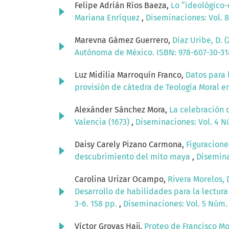
Felipe Adrián Ríos Baeza,
Lo “ideológico-
Mariana Enríquez
,
Diseminaciones: Vol. 8
Marevna Gámez Guerrero,
Díaz Uribe, D. 
Autónoma de México. ISBN: 978-607-30-3
Luz Midilia Marroquín Franco,
Datos para 
provisión de cátedra de Teología Moral e
Alexánder Sánchez Mora,
La celebración 
Valencia (1673)
,
Diseminaciones: Vol. 4 Nú
Daisy Carely Pizano Carmona,
Figuracione
descubrimiento del mito maya
,
Disemina
Carolina Urizar Ocampo,
Rivera Morelos, D
Desarrollo de habilidades para la lectura
3-6. 158 pp.
,
Diseminaciones: Vol. 5 Núm. 
Víctor Grovas Hajj,
Proteo de Francisco Mo