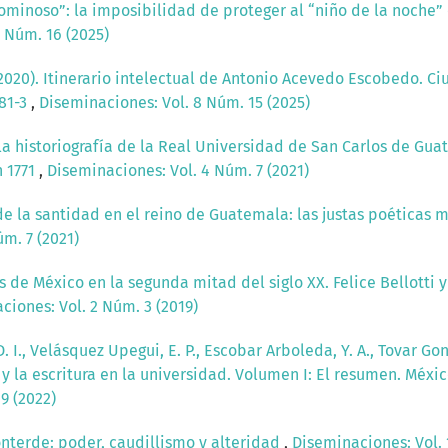
ominoso”: la imposibilidad de proteger al “niño de la noche”
 Núm. 16 (2025)
(2020). Itinerario intelectual de Antonio Acevedo Escobedo. 
181-3
,
Diseminaciones: Vol. 8 Núm. 15 (2025)
la historiografía de la Real Universidad de San Carlos de Gua
n 1771
,
Diseminaciones: Vol. 4 Núm. 7 (2021)
de la santidad en el reino de Guatemala: las justas poéticas
m. 7 (2021)
s de México en la segunda mitad del siglo XX. Felice Bellotti y 
ciones: Vol. 2 Núm. 3 (2019)
. I., Velásquez Upegui, E. P., Escobar Arboleda, Y. A., Tovar Gonz
 y la escritura en la universidad. Volumen I: El resumen. Méxi
9 (2022)
nterde: poder, caudillismo y alteridad
,
Diseminaciones: Vol. 