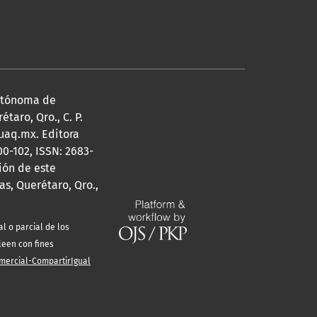
Autónoma de
taro, Qro., C. P.
@uaq.mx. Editora
0-102, ISSN: 2683-
ión de este
s, Querétaro, Qro.,
l o parcial de los
leen con fines
mercial-CompartirIgual