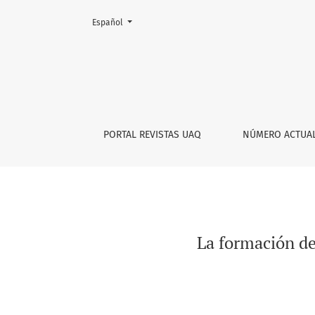
Cambiar el idioma. El actual es:
Español
La formación del tercer espacio en Estrella d
PORTAL REVISTAS UAQ
NÚMERO ACTUA
La formación del