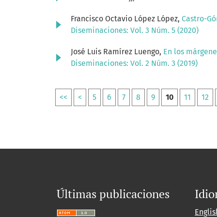
Francisco Octavio López López,
Castro-Gó
Diseminaciones: Vol. 3 Núm. 5 (2020)
José Luis Ramírez Luengo,
En los márgenes
Diseminaciones: Vol. 2 Núm. 3 (2019)
<<
<
5
6
7
8
9
10
11
12
Últimas publicaciones
Idi
Englis