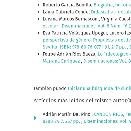
Roberto García Bonilla,
Biografía, histor
Laura Gabriela Conde,
Didascalias: desubj
Luisina Marcos Bernasconi, Virginia Cues
escolar
,
Diseminaciones: Vol. 8 Núm. 16 (
Eva Patricia Velásquez Upegui, Lucero It
perspectiva de género. Propuestas desde 
Sevilla. ISBN: 978-60-76-0771-91, 217 pp.
,
Felipe Adrián Ríos Baeza,
Lo “ideológico-
Mariana Enríquez
,
Diseminaciones: Vol. 8
También puede
Iniciar una búsqueda de simi
Artículos más leídos del mismo autor/
Adrián Martín Del Pino ,
CANDÓN RÍOS, Fer
8288-24-7. 257 pp.
,
Diseminaciones: Vol. 4