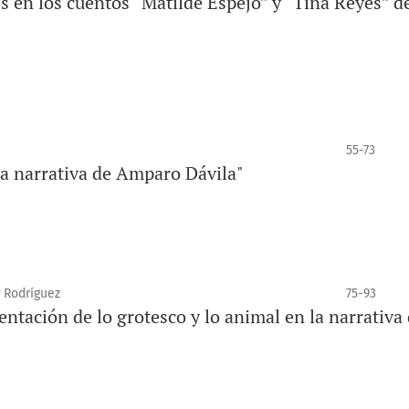
s en los cuentos “Matilde Espejo” y “Tina Reyes” d
55-73
la narrativa de Amparo Dávila"
 Rodríguez
75-93
ntación de lo grotesco y lo animal en la narrativa