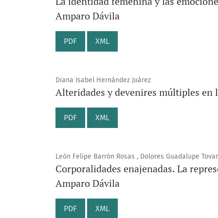
La identidad femenina y las emocione
Amparo Dávila
PDF
XML
Diana Isabel Hernández Juárez
Alteridades y devenires múltiples en 
PDF
XML
León Felipe Barrón Rosas , Dolores Guadalupe Tovar
Corporalidades enajenadas. La represe
Amparo Dávila
PDF
XML