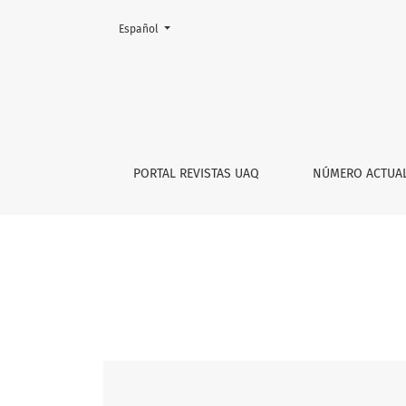
Cambiar el idioma. El actual es:
Español
Vol. 4 Núm. 8 (2021)
PORTAL REVISTAS UAQ
NÚMERO ACTUA