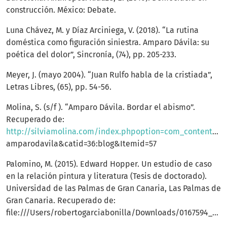
construcción. México: Debate.
Luna Chávez, M. y Díaz Arciniega, V. (2018). “La rutina
doméstica como figuración siniestra. Amparo Dávila: su
poética del dolor”, Sincronía, (74), pp. 205-233.
Meyer, J. (mayo 2004). “Juan Rulfo habla de la cristiada”,
Letras Libres, (65), pp. 54-56.
Molina, S. (s/f ). “Amparo Dávila. Bordar el abismo”.
Recuperado de:
http://silviamolina.com/index.phpoption=com_content&view=article&id=131:
amparodavila&catid=36:blog&Itemid=57
Palomino, M. (2015). Edward Hopper. Un estudio de caso
en la relación pintura y literatura (Tesis de doctorado).
Universidad de las Palmas de Gran Canaria, Las Palmas de
Gran Canaria. Recuperado de:
file:///Users/robertogarciabonilla/Downloads/0167594_00000_0000.pdf