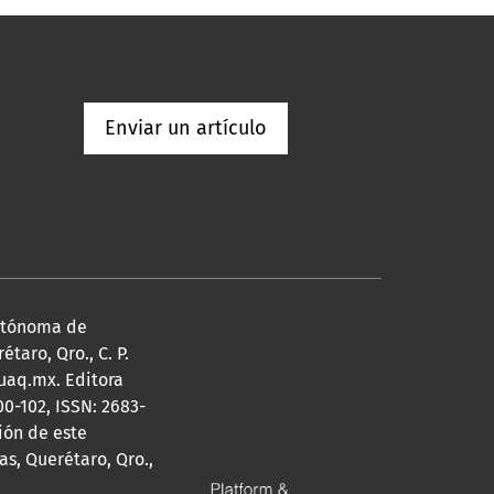
Enviar un artículo
Autónoma de
taro, Qro., C. P.
@uaq.mx. Editora
0-102, ISSN: 2683-
ión de este
s, Querétaro, Qro.,