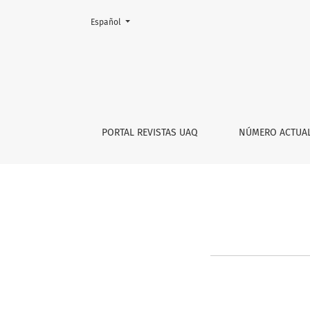
Cambiar el idioma. El actual es:
Español
Registrarse
PORTAL REVISTAS UAQ
NÚMERO ACTUA