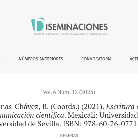
ords.) (2021). <i>Escritura académica con perspectiva de géner
L
NÚMEROS ANTERIORES
CONVOCATORIA
ACE
Vol. 6 Núm. 12 (2023)
nas-Chávez, R. (Coords.) (2021).
Escritura
municación científica
. Mexicali: Universida
iversidad de Sevilla. ISBN: 978-60-76-0771
RESEÑAS