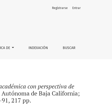
Registrarse
Entrar
o. Propuestas desde la comunicación científica</i>. Mexicali:
RCA DE
INDEXACIÓN
BUSCAR
 académica con perspectiva de
d Autónoma de Baja California;
-91, 217 pp.