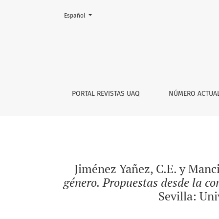
Cambiar el idioma. El actual es:
Español
Jiménez Yañez, C.E. y Mancinas-Chávez, R. (Co
PORTAL REVISTAS UAQ
NÚMERO ACTUA
Jiménez Yañez, C.E. y Manci
género. Propuestas desde la co
Sevilla: Un