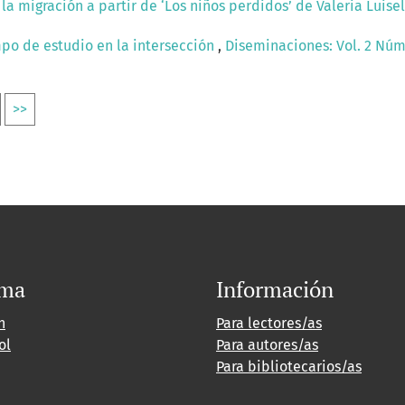
la migración a partir de ‘Los niños perdidos’ de Valeria Luisel
mpo de estudio en la intersección
,
Diseminaciones: Vol. 2 Núm.
>>
oma
Información
h
Para lectores/as
ol
Para autores/as
Para bibliotecarios/as