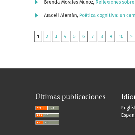
Brenda Morales Muñoz,
Reflexiones sobre 
Araceli Alemán,
Poética cognitiva: un ca
1
2
3
4
5
6
7
8
9
10
>
Últimas publicaciones
Idi
Englis
Españ