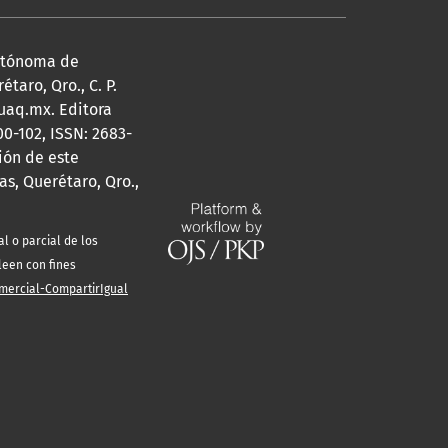
Autónoma de
taro, Qro., C. P.
@uaq.mx. Editora
0-102, ISSN: 2683-
ión de este
s, Querétaro, Qro.,
l o parcial de los
leen con fines
mercial-CompartirIgual