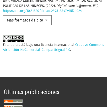
UNA MIRADA MULTIDIMENSIONAL DEL ESTUDIO DE LAS ACCIONES
POLÍTICAS DE LAS NIÑECES. (2022).
Digital ciencia@uaqro
,
15
(2).
https://doi.org/10.61820/dcuaq.2395-8847.v15i2.1024
Más formatos de cita
Esta obra está bajo una licencia internacional
Creative Commons
Atribución-NoComercial-CompartirIgual 4.0
.
Últimas publicaciones