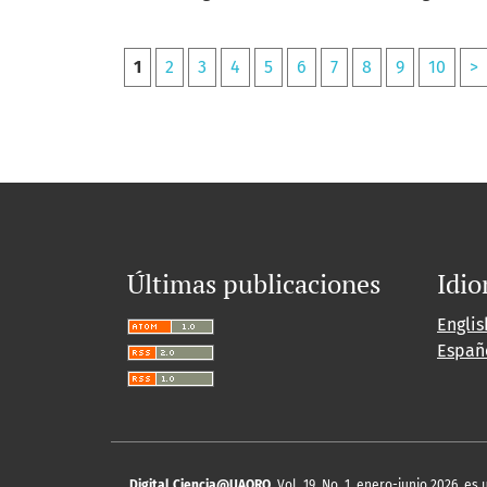
1
2
3
4
5
6
7
8
9
10
>
Últimas publicaciones
Idi
Englis
Españ
Digital Ciencia@UAQRO
, Vol. 19, No. 1, enero-junio 2026, 