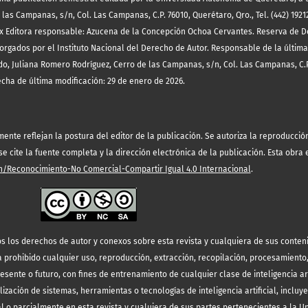
las Campanas, s/n, Col. Las Campanas, C.P. 76010, Querétaro, Qro., Tel. (442) 19212
x Editora responsable: Azucena de la Concepción Ochoa Cervantes. Reserva de D
orgados por el Instituto Nacional del Derecho de Autor. Responsable de la última
o, Juliana Romero Rodríguez, Cerro de las Campanas, s/n, Col. Las Campanas, C.P
echa de última modificación: 29 de enero de 2026.
te reflejan la postura del editor de la publicación. Se autoriza la reproducción 
 cite la fuente completa y la dirección electrónica de la publicación.
Esta obra 
/Reconocimiento-No Comercial-Compartir Igual 4.0 Internacional
.
s los derechos de autor y conexos sobre esta revista y cualquiera de sus conten
prohibido cualquier uso, reproducción, extracción, recopilación, procesamiento
resente o futuro, con fines de entrenamiento de cualquier clase de inteligencia art
lización de sistemas, herramientas o tecnologías de inteligencia artificial, incluy
l o parcialmente en esta revista y cualuiera de sus partes pertenecientes a la 