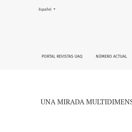
Cambiar el idioma. El actual es:
Español
UNA MIRADA MULTIDIMENSIONAL DEL ESTUDIO 
PORTAL REVISTAS UAQ
NÚMERO ACTUAL
UNA MIRADA MULTIDIMENSI