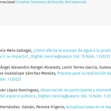
ernacional
Creative Commons Atribución-NoComercial-
a
oria Melo-Sabogal,
¿Cómo afecta la escasez de agua a la produ
ucir su impacto?
,
Digital ciencia@uaqro: Vol. 15 Núm. 1 (2022)
ngel Alexandro Rangel-Alvarado, Lenin Torres-García, Gustavo
drea Guadalupe Sánchez-Morales,
Proceso para la realización de
úm. 1 (2022)
 Iván López-Domínguez,
Observación no participante y element
 del espacio público
,
Digital ciencia@uaqro: Vol. 13 Núm. 1 (2
Hernández- Galván, Pamela Frigerio,
Actualizaciones en el m