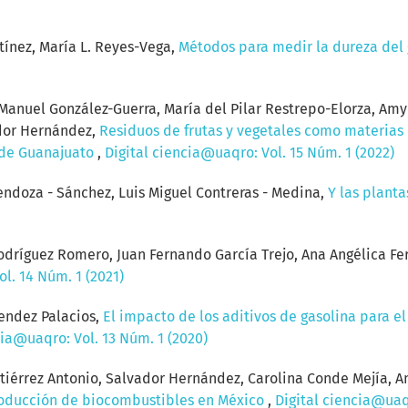
ínez, María L. Reyes-Vega,
Métodos para medir la dureza del 
anuel González-Guerra, María del Pilar Restrepo-Elorza, Amy P
ador Hernández,
Residuos de frutas y vegetales como materias
 de Guanajuato
,
Digital ciencia@uaqro: Vol. 15 Núm. 1 (2022)
ndoza - Sánchez, Luis Miguel Contreras - Medina,
Y las plant
Rodríguez Romero, Juan Fernando García Trejo, Ana Angélica Fe
l. 14 Núm. 1 (2021)
endez Palacios,
El impacto de los aditivos de gasolina para e
cia@uaqro: Vol. 13 Núm. 1 (2020)
tiérrez Antonio, Salvador Hernández, Carolina Conde Mejía, A
oducción de biocombustibles en México
,
Digital ciencia@uaqr