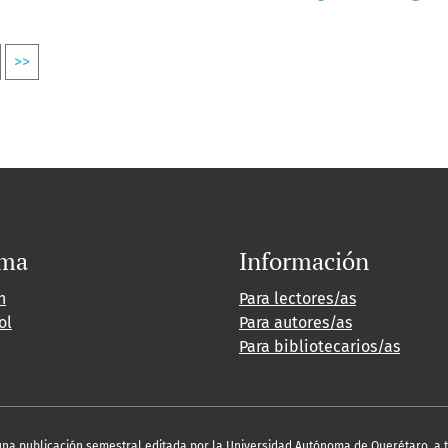
>>
oma
Información
h
Para lectores/as
ol
Para autores/as
Para bibliotecarios/as
es una publicación semestral editada por la Universidad Autónoma de Querétaro, a 