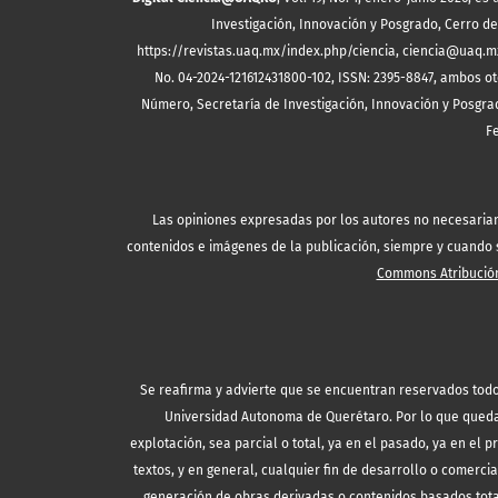
Investigación, Innovación y Posgrado, Cerro de 
https://revistas.uaq.mx/index.php/ciencia, ciencia@uaq.m
No. 04-2024-121612431800-102, ISSN: 2395-8847, ambos ot
Número, Secretaría de Investigación, Innovación y Posgrad
F
Las opiniones expresadas por los autores no necesariamen
contenidos e imágenes de la publicación, siempre y cuando se
Commons Atribución
Se reafirma y advierte que se encuentran reservados todo
Universidad Autonoma de Querétaro. Por lo que queda 
explotación, sea parcial o total, ya en el pasado, ya en el p
textos, y en general, cualquier fin de desarrollo o comercia
generación de obras derivadas o contenidos basados tota