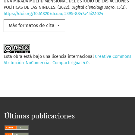
UNA MIRADA MULTIDIMENSIONAL DEL ESTUDIO DE LAS ACCIONES
POLÍTICAS DE LAS NIÑECES. (2022).
Digital ciencia@uaqro
,
15
(2).
https://doi.org/10.61820/dcuaq.2395-8847.v15i2.1024
Más formatos de cita
Esta obra está bajo una licencia internacional
Creative Commons
Atribución-NoComercial-CompartirIgual 4.0
.
Últimas publicaciones