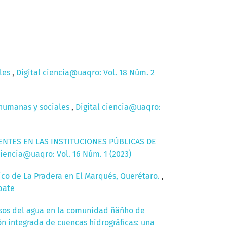
ales
,
Digital ciencia@uaqro: Vol. 18 Núm. 2
s humanas y sociales
,
Digital ciencia@uaqro:
NTES EN LAS INSTITUCIONES PÚBLICAS DE
ciencia@uaqro: Vol. 16 Núm. 1 (2023)
lico de La Pradera en El Marqués, Querétaro.
,
bate
 usos del agua en la comunidad ñäñho de
ión integrada de cuencas hidrográficas: una