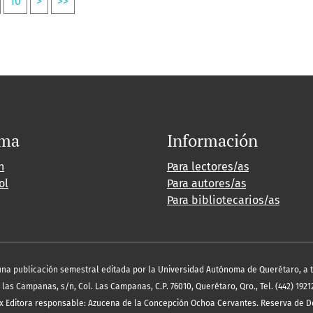
10
>
>>
oma
Información
h
Para lectores/as
ol
Para autores/as
Para bibliotecarios/as
es una publicación semestral editada por la Universidad Autónoma de Querétaro, a 
las Campanas, s/n, Col. Las Campanas, C.P. 76010, Querétaro, Qro., Tel. (442) 19212
x Editora responsable: Azucena de la Concepción Ochoa Cervantes. Reserva de D