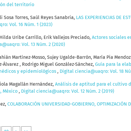
ón del territorio
i Sosa Torres, Saúl Reyes Sanabria,
LAS EXPERIENCIAS DE ES
ro: Vol. 16 Núm. 1 (2023)
Hilda Uribe Carrillo, Erik Vallejos Preciado,
Actores sociales e
ia@uaqro: Vol. 13 Núm. 2 (2020)
hián Martínez-Mosso, Sujey Ugalde-Barrón, María Pia Mendoz
z-Álvarez , Rodrigo Miguel González-Sánchez,
Guía para la ela
omédicos y epidemiológicos
,
Digital ciencia@uaqro: Vol. 18 Nú
biola Magallán Hernández,
Análisis de aptitud para el cultivo 
o, México
,
Digital ciencia@uaqro: Vol. 12 Núm. 2 (2019)
uez,
COLABORACIÓN UNIVERSIDAD-GOBIERNO, OPTIMIZACIÓN D