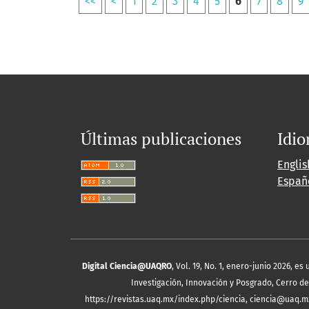
<<
<
1
2
3
4
5
6
7
8
9
Últimas publicaciones
Idi
Englis
Españ
Digital Ciencia@UAQRO
, Vol. 19, No. 1, enero-junio 2026, 
Investigación, Innovación y Posgrado, Cerro de 
https://revistas.uaq.mx/index.php/ciencia, ciencia@uaq.m