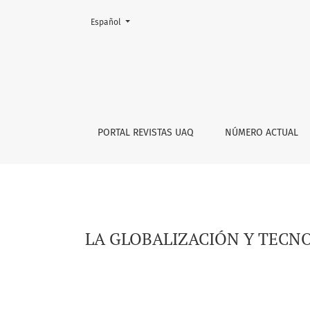
Cambiar el idioma. El actual es:
Español
LA GLOBALIZACIÓN Y TECNO-GLOBALIZACIÓN D
PORTAL REVISTAS UAQ
NÚMERO ACTUAL
LA GLOBALIZACIÓN Y TECN