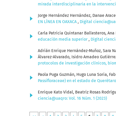
mirada interdisciplinaria en la intervenci
Jorge Hernández Hernández, Danae Aracel
EN LÍNEA EN OAXACA
,
Digital ciencia@uaq
Carla Patricia Quintanar Ballesteros, Ana 
educación media superior
,
Digital cienc
Adrián Enrique Hernández-Muñoz, Sara Na
Álvarez-Alvarado, Isidro Amadeo Gutiérre
protocolos de investigación clínicos, bi
Paola Puga Guzmán, Hugo Luna Soria, Fa
Passifloraceae) en el estado de Querétar
Enrique Kato Vidal, Beatriz Rosas Rodríg
ciencia@uaqro: Vol. 16 Núm. 1 (2023)