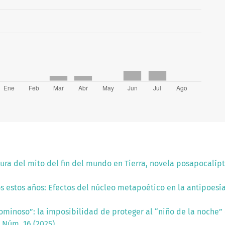
ura del mito del fin del mundo en Tierra, novela posapocalíp
os estos años: Efectos del núcleo metapoético en la antipoesí
ominoso”: la imposibilidad de proteger al “niño de la noche”
 Núm. 16 (2025)