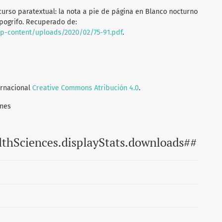
recurso paratextual: la nota a pie de página en Blanco nocturno
ipogrifo. Recuperado de:
wp-content/uploads/2020/02/75-91.pdf
.
ernacional
Creative Commons Atribución 4.0
.
ones
lthSciences.displayStats.downloads##