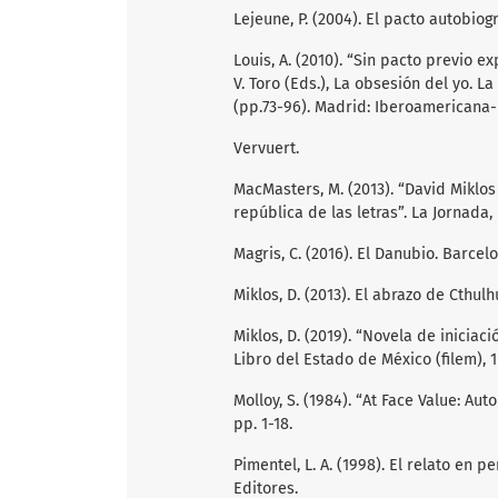
Lejeune, P. (2004). El pacto autobio
Louis, A. (2010). “Sin pacto previo exp
V. Toro (Eds.), La obsesión del yo. L
(pp.73-96). Madrid: Iberoamericana-
Vervuert.
MacMasters, M. (2013). “David Miklos
república de las letras”. La Jornada, p
Magris, C. (2016). El Danubio. Barcel
Miklos, D. (2013). El abrazo de Cthulh
Miklos, D. (2019). “Novela de iniciac
Libro del Estado de México (filem), 
Molloy, S. (1984). “At Face Value: Aut
pp. 1-18.
Pimentel, L. A. (1998). El relato en 
Editores.