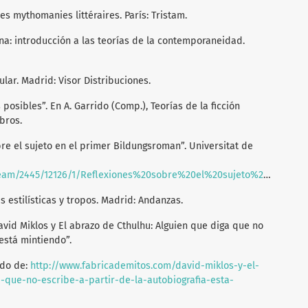
res mythomanies littéraires. París: Tristam.
na: introducción a las teorías de la contemporaneidad.
ular. Madrid: Visor Distribuciones.
 posibles”. En A. Garrido (Comp.), Teorías de la ficción
ibros.
bre el sujeto en el primer Bildungsroman”. Universitat de
ones%20sobre%20el%20sujeto%20en%20el%20primer%20Bildungsroman%20%28V%C3%ADctor%20Escudero%29.pdf
ras estilísticas y tropos. Madrid: Andanzas.
avid Miklos y El abrazo de Cthulhu: Alguien que diga que no
 está mintiendo”.
ado de:
http://www.fabricademitos.com/david-miklos-y-el-
-que-no-escribe-a-partir-de-la-autobiografia-esta-