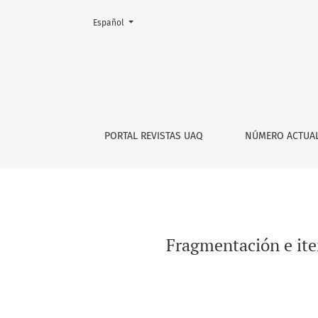
Cambiar el idioma. El actual es:
Español
Fragmentación e iteración en “Hágalo usted m
PORTAL REVISTAS UAQ
NÚMERO ACTUA
Fragmentación e ite