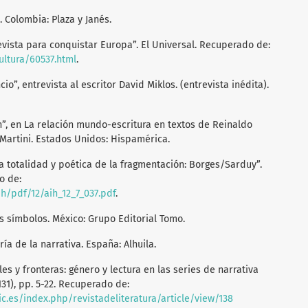
. Colombia: Plaza y Janés.
evista para conquistar Europa”. El Universal. Recuperado de:
ultura/60537.html
.
ncio”, entrevista al escritor David Miklos. (entrevista inédita).
ón”, en La relación mundo-escritura en textos de Reinaldo
 Martini. Estados Unidos: Hispamérica.
 la totalidad y poética de la fragmentación: Borges/Sarduy”.
o de:
aih/pdf/12/aih_12_7_037.pdf
.
los símbolos. México: Grupo Editorial Tomo.
oría de la narrativa. España: Alhuila.
ales y fronteras: género y lectura en las series de narrativa
131), pp. 5-22. Recuperado de:
sic.es/index.php/revistadeliteratura/article/view/138