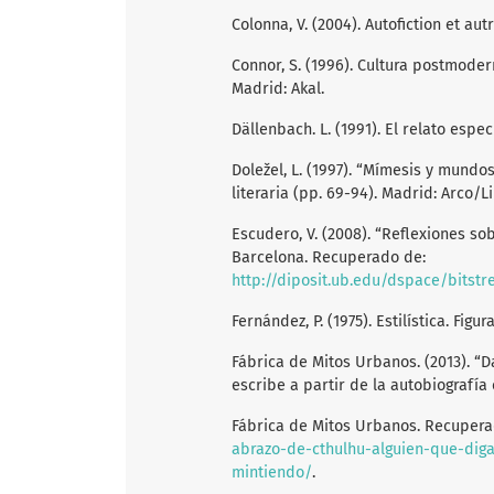
Colonna, V. (2004). Autofiction et aut
Connor, S. (1996). Cultura postmoder
Madrid: Akal.
Dällenbach. L. (1991). El relato espec
Doležel, L. (1997). “Mímesis y mundos
literaria (pp. 69-94). Madrid: Arco/L
Escudero, V. (2008). “Reflexiones so
Barcelona. Recuperado de:
http://diposit.ub.edu/dspace/bitstream/2445/12126/1/Reflexi
Fernández, P. (1975). Estilística. Figu
Fábrica de Mitos Urbanos. (2013). “D
escribe a partir de la autobiografía
Fábrica de Mitos Urbanos. Recuper
abrazo-de-cthulhu-alguien-que-diga
mintiendo/
.