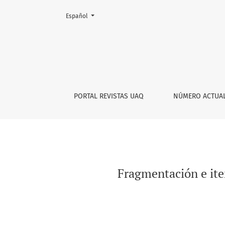
Cambiar el idioma. El actual es:
Español
Fragmentación e iteración en “Hágalo usted m
PORTAL REVISTAS UAQ
NÚMERO ACTUA
Fragmentación e ite