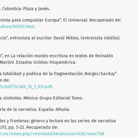
. Colombia: Plaza y Janés.
evista para conquistar Europa”. El Universal. Recuperado de:
ultura/60537.html
.
ncio”, entrevista al escritor David Miklos. (entrevista inédita).
ón”, en La relación mundo-escritura en textos de Reinaldo
 Martini. Estados Unidos: Hispamérica.
 la totalidad y poética de la fragmentación: Borges/Sarduy”.
o de:
aih/pdf/12/aih_12_7_037.pdf
.
los símbolos. México: Grupo Editorial Tomo.
oría de la narrativa. España: Alhuila.
ales y fronteras: género y lectura en las series de narrativa
131), pp. 5-22. Recuperado de:
sic.es/index.php/revistadeliteratura/article/view/138