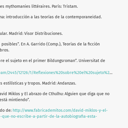
res mythomanies littéraires. París: Tristam.
na: introducción a las teorías de la contemporaneidad.
ular. Madrid: Visor Distribuciones.
 posibles”. En A. Garrido (Comp.), Teorías de la ficción
ibros.
bre el sujeto en el primer Bildungsroman”. Universitat de
ones%20sobre%20el%20sujeto%20en%20el%20primer%20Bildungsroman%20%28V%C3%ADctor%20Escudero%29.pdf
ras estilísticas y tropos. Madrid: Andanzas.
avid Miklos y El abrazo de Cthulhu: Alguien que diga que no
 está mintiendo”.
ado de:
http://www.fabricademitos.com/david-miklos-y-el-
-que-no-escribe-a-partir-de-la-autobiografia-esta-