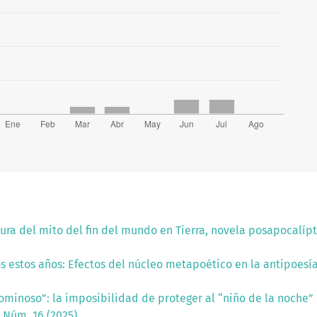
ura del mito del fin del mundo en Tierra, novela posapocalíp
os estos años: Efectos del núcleo metapoético en la antipoesí
ominoso”: la imposibilidad de proteger al “niño de la noche”
 Núm. 16 (2025)