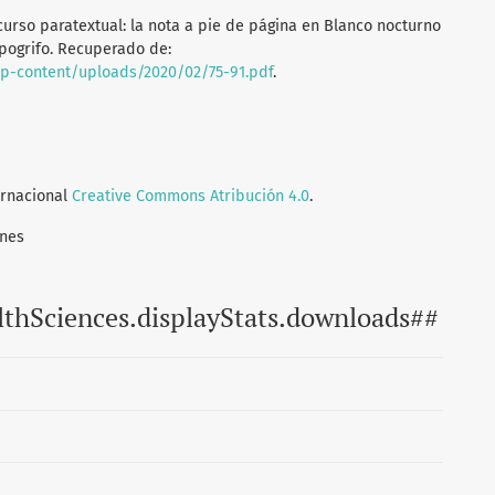
recurso paratextual: la nota a pie de página en Blanco nocturno
ipogrifo. Recuperado de:
wp-content/uploads/2020/02/75-91.pdf
.
ernacional
Creative Commons Atribución 4.0
.
ones
lthSciences.displayStats.downloads##