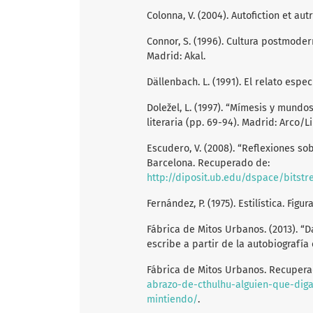
Colonna, V. (2004). Autofiction et aut
Connor, S. (1996). Cultura postmoder
Madrid: Akal.
Dällenbach. L. (1991). El relato espec
Doležel, L. (1997). “Mímesis y mundos
literaria (pp. 69-94). Madrid: Arco/L
Escudero, V. (2008). “Reflexiones so
Barcelona. Recuperado de:
http://diposit.ub.edu/dspace/bitstream/2445/12126/1/Reflexi
Fernández, P. (1975). Estilística. Figu
Fábrica de Mitos Urbanos. (2013). “D
escribe a partir de la autobiografía
Fábrica de Mitos Urbanos. Recuper
abrazo-de-cthulhu-alguien-que-diga
mintiendo/
.