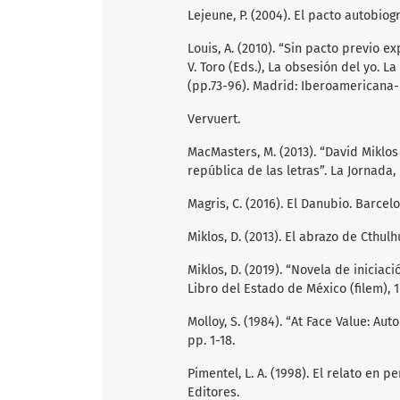
Lejeune, P. (2004). El pacto autobio
Louis, A. (2010). “Sin pacto previo exp
V. Toro (Eds.), La obsesión del yo. L
(pp.73-96). Madrid: Iberoamericana-
Vervuert.
MacMasters, M. (2013). “David Miklos
república de las letras”. La Jornada, p
Magris, C. (2016). El Danubio. Barcel
Miklos, D. (2013). El abrazo de Cthulh
Miklos, D. (2019). “Novela de iniciac
Libro del Estado de México (filem), 
Molloy, S. (1984). “At Face Value: Aut
pp. 1-18.
Pimentel, L. A. (1998). El relato en 
Editores.