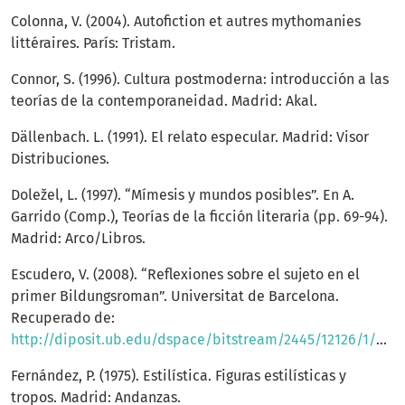
Colonna, V. (2004). Autofiction et autres mythomanies
littéraires. París: Tristam.
Connor, S. (1996). Cultura postmoderna: introducción a las
teorías de la contemporaneidad. Madrid: Akal.
Dällenbach. L. (1991). El relato especular. Madrid: Visor
Distribuciones.
Doležel, L. (1997). “Mímesis y mundos posibles”. En A.
Garrido (Comp.), Teorías de la ficción literaria (pp. 69-94).
Madrid: Arco/Libros.
Escudero, V. (2008). “Reflexiones sobre el sujeto en el
primer Bildungsroman”. Universitat de Barcelona.
Recuperado de:
http://diposit.ub.edu/dspace/bitstream/2445/12126/1/Reflexiones%20sobre%20el%20sujeto%20en%20el%20primer%20Bildungsroman%20%28V%C3%ADctor%20Escudero%29.pdf
Fernández, P. (1975). Estilística. Figuras estilísticas y
tropos. Madrid: Andanzas.