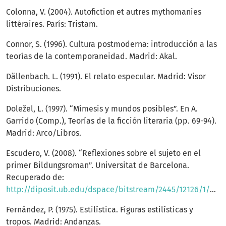
Colonna, V. (2004). Autofiction et autres mythomanies
littéraires. París: Tristam.
Connor, S. (1996). Cultura postmoderna: introducción a las
teorías de la contemporaneidad. Madrid: Akal.
Dällenbach. L. (1991). El relato especular. Madrid: Visor
Distribuciones.
Doležel, L. (1997). “Mímesis y mundos posibles”. En A.
Garrido (Comp.), Teorías de la ficción literaria (pp. 69-94).
Madrid: Arco/Libros.
Escudero, V. (2008). “Reflexiones sobre el sujeto en el
primer Bildungsroman”. Universitat de Barcelona.
Recuperado de:
http://diposit.ub.edu/dspace/bitstream/2445/12126/1/Reflexiones%20sobre%20el%20sujeto%20en%20el%20primer%20Bildungsroman%20%28V%C3%ADctor%20Escudero%29.pdf
Fernández, P. (1975). Estilística. Figuras estilísticas y
tropos. Madrid: Andanzas.