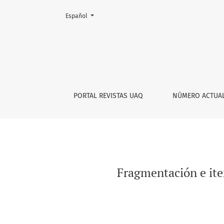
Cambiar el idioma. El actual es:
Español
Fragmentación e iteración en “Hágalo usted m
PORTAL REVISTAS UAQ
NÚMERO ACTUA
Fragmentación e ite