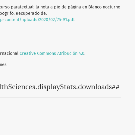
recurso paratextual: la nota a pie de página en Blanco nocturno
ipogrifo. Recuperado de:
wp-content/uploads/2020/02/75-91.pdf
.
ernacional
Creative Commons Atribución 4.0
.
ones
lthSciences.displayStats.downloads##