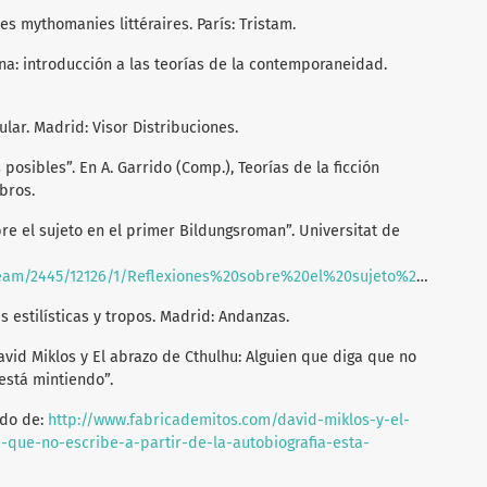
res mythomanies littéraires. París: Tristam.
na: introducción a las teorías de la contemporaneidad.
ular. Madrid: Visor Distribuciones.
 posibles”. En A. Garrido (Comp.), Teorías de la ficción
ibros.
bre el sujeto en el primer Bildungsroman”. Universitat de
ones%20sobre%20el%20sujeto%20en%20el%20primer%20Bildungsroman%20%28V%C3%ADctor%20Escudero%29.pdf
ras estilísticas y tropos. Madrid: Andanzas.
avid Miklos y El abrazo de Cthulhu: Alguien que diga que no
 está mintiendo”.
ado de:
http://www.fabricademitos.com/david-miklos-y-el-
-que-no-escribe-a-partir-de-la-autobiografia-esta-