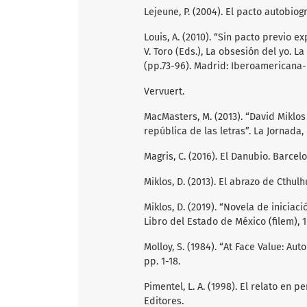
Lejeune, P. (2004). El pacto autobio
Louis, A. (2010). “Sin pacto previo exp
V. Toro (Eds.), La obsesión del yo. L
(pp.73-96). Madrid: Iberoamericana-
Vervuert.
MacMasters, M. (2013). “David Miklos
república de las letras”. La Jornada, p
Magris, C. (2016). El Danubio. Barcel
Miklos, D. (2013). El abrazo de Cthulh
Miklos, D. (2019). “Novela de iniciac
Libro del Estado de México (filem), 
Molloy, S. (1984). “At Face Value: Aut
pp. 1-18.
Pimentel, L. A. (1998). El relato en 
Editores.