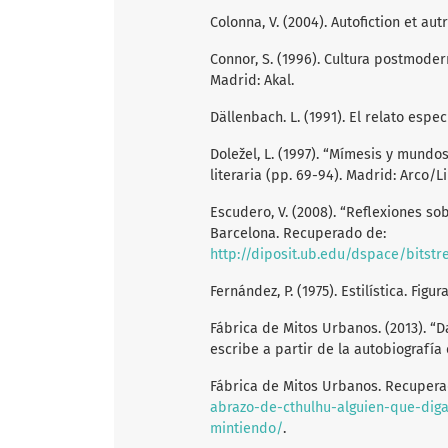
Colonna, V. (2004). Autofiction et aut
Connor, S. (1996). Cultura postmoder
Madrid: Akal.
Dällenbach. L. (1991). El relato espec
Doležel, L. (1997). “Mímesis y mundos
literaria (pp. 69-94). Madrid: Arco/L
Escudero, V. (2008). “Reflexiones so
Barcelona. Recuperado de:
http://diposit.ub.edu/dspace/bitstream/2445/12126/1/Reflexi
Fernández, P. (1975). Estilística. Figu
Fábrica de Mitos Urbanos. (2013). “D
escribe a partir de la autobiografía
Fábrica de Mitos Urbanos. Recuper
abrazo-de-cthulhu-alguien-que-diga
mintiendo/
.