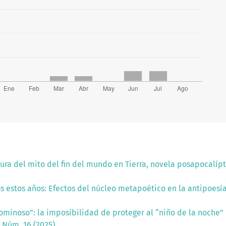
ura del mito del fin del mundo en Tierra, novela posapocalíp
os estos años: Efectos del núcleo metapoético en la antipoesí
ominoso”: la imposibilidad de proteger al “niño de la noche”
 Núm. 16 (2025)