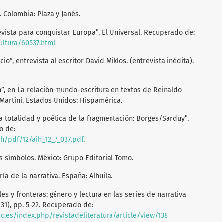
. Colombia: Plaza y Janés.
evista para conquistar Europa”. El Universal. Recuperado de:
ultura/60537.html
.
ncio”, entrevista al escritor David Miklos. (entrevista inédita).
ón”, en La relación mundo-escritura en textos de Reinaldo
 Martini. Estados Unidos: Hispamérica.
 la totalidad y poética de la fragmentación: Borges/Sarduy”.
o de:
aih/pdf/12/aih_12_7_037.pdf
.
los símbolos. México: Grupo Editorial Tomo.
oría de la narrativa. España: Alhuila.
ales y fronteras: género y lectura en las series de narrativa
131), pp. 5-22. Recuperado de:
sic.es/index.php/revistadeliteratura/article/view/138