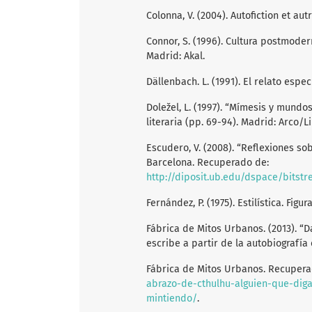
Colonna, V. (2004). Autofiction et aut
Connor, S. (1996). Cultura postmoder
Madrid: Akal.
Dällenbach. L. (1991). El relato espec
Doležel, L. (1997). “Mímesis y mundos
literaria (pp. 69-94). Madrid: Arco/L
Escudero, V. (2008). “Reflexiones so
Barcelona. Recuperado de:
http://diposit.ub.edu/dspace/bitstream/2445/12126/1/Reflexi
Fernández, P. (1975). Estilística. Figu
Fábrica de Mitos Urbanos. (2013). “D
escribe a partir de la autobiografía
Fábrica de Mitos Urbanos. Recuper
abrazo-de-cthulhu-alguien-que-diga
mintiendo/
.