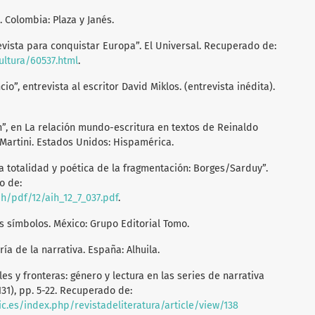
. Colombia: Plaza y Janés.
evista para conquistar Europa”. El Universal. Recuperado de:
ultura/60537.html
.
ncio”, entrevista al escritor David Miklos. (entrevista inédita).
ón”, en La relación mundo-escritura en textos de Reinaldo
 Martini. Estados Unidos: Hispamérica.
 la totalidad y poética de la fragmentación: Borges/Sarduy”.
o de:
aih/pdf/12/aih_12_7_037.pdf
.
los símbolos. México: Grupo Editorial Tomo.
oría de la narrativa. España: Alhuila.
ales y fronteras: género y lectura en las series de narrativa
131), pp. 5-22. Recuperado de:
sic.es/index.php/revistadeliteratura/article/view/138