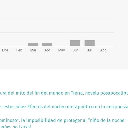
ura del mito del fin del mundo en Tierra, novela posapocalíp
os estos años: Efectos del núcleo metapoético en la antipoesí
ominoso”: la imposibilidad de proteger al “niño de la noche”
 Núm. 16 (2025)