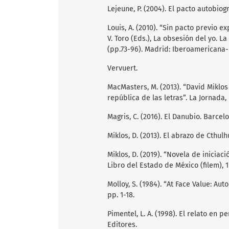
Lejeune, P. (2004). El pacto autobio
Louis, A. (2010). “Sin pacto previo exp
V. Toro (Eds.), La obsesión del yo. L
(pp.73-96). Madrid: Iberoamericana-
Vervuert.
MacMasters, M. (2013). “David Miklos
república de las letras”. La Jornada, p
Magris, C. (2016). El Danubio. Barcel
Miklos, D. (2013). El abrazo de Cthulh
Miklos, D. (2019). “Novela de iniciac
Libro del Estado de México (filem), 
Molloy, S. (1984). “At Face Value: Aut
pp. 1-18.
Pimentel, L. A. (1998). El relato en 
Editores.