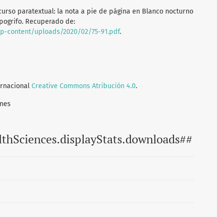
recurso paratextual: la nota a pie de página en Blanco nocturno
ipogrifo. Recuperado de:
wp-content/uploads/2020/02/75-91.pdf
.
ernacional
Creative Commons Atribución 4.0
.
ones
lthSciences.displayStats.downloads##