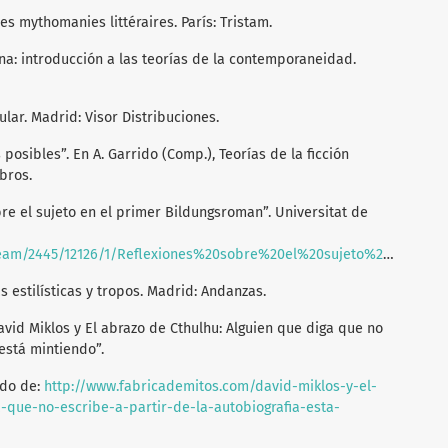
res mythomanies littéraires. París: Tristam.
na: introducción a las teorías de la contemporaneidad.
ular. Madrid: Visor Distribuciones.
 posibles”. En A. Garrido (Comp.), Teorías de la ficción
ibros.
bre el sujeto en el primer Bildungsroman”. Universitat de
ones%20sobre%20el%20sujeto%20en%20el%20primer%20Bildungsroman%20%28V%C3%ADctor%20Escudero%29.pdf
ras estilísticas y tropos. Madrid: Andanzas.
avid Miklos y El abrazo de Cthulhu: Alguien que diga que no
 está mintiendo”.
ado de:
http://www.fabricademitos.com/david-miklos-y-el-
-que-no-escribe-a-partir-de-la-autobiografia-esta-