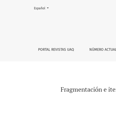
Cambiar el idioma. El actual es:
Español
Fragmentación e iteración en “Hágalo usted m
PORTAL REVISTAS UAQ
NÚMERO ACTUA
Fragmentación e ite