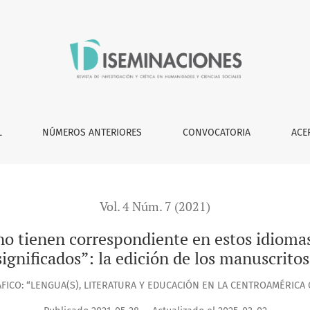
ondiente en estos idiomas porque jamás se han visto en aque
L
NÚMEROS ANTERIORES
CONVOCATORIA
ACE
Vol. 4 Núm. 7 (2021)
o tienen correspondiente en estos idiomas
significados”: la edición de los manuscrito
ICO: “LENGUA(S), LITERATURA Y EDUCACIÓN EN LA CENTROAMÉRICA 