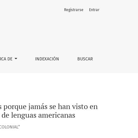
Registrarse
Entrar
llas Naciones sus significados”: la edición de los manuscrit
RCA DE
INDEXACIÓN
BUSCAR
 porque jamás se han visto en
s de lenguas americanas
COLONIAL”