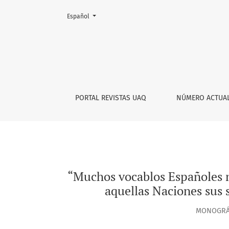
Cambiar el idioma. El actual es:
Español
“Muchos vocablos Españoles no tienen corresp
PORTAL REVISTAS UAQ
NÚMERO ACTUA
“Muchos vocablos Españoles n
aquellas Naciones sus 
MONOGRÁF