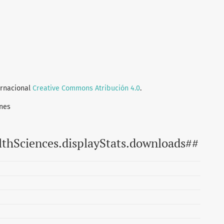
ernacional
Creative Commons Atribución 4.0
.
nes
lthSciences.displayStats.downloads##