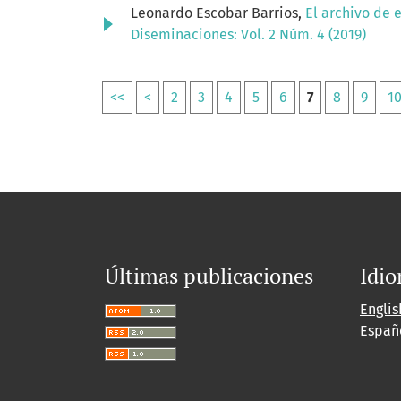
Leonardo Escobar Barrios,
El archivo de 
Diseminaciones: Vol. 2 Núm. 4 (2019)
<<
<
2
3
4
5
6
7
8
9
1
Últimas publicaciones
Idi
Englis
Españ