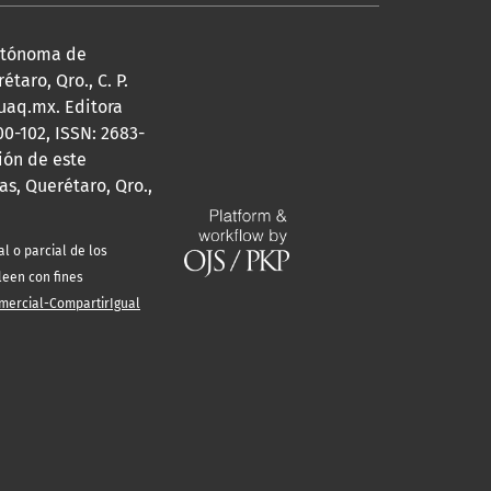
Autónoma de
taro, Qro., C. P.
@uaq.mx. Editora
0-102, ISSN: 2683-
ión de este
s, Querétaro, Qro.,
l o parcial de los
leen con fines
mercial-CompartirIgual