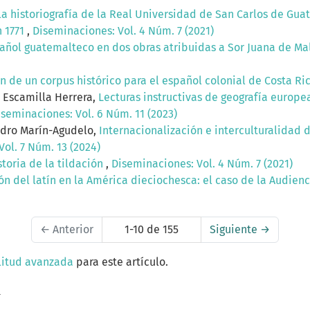
la historiografía de la Real Universidad de San Carlos de Gua
n 1771
,
Diseminaciones: Vol. 4 Núm. 7 (2021)
añol guatemalteco en dos obras atribuidas a Sor Juana de M
n de un corpus histórico para el español colonial de Costa Ri
 Escamilla Herrera,
Lecturas instructivas de geografía europe
iseminaciones: Vol. 6 Núm. 11 (2023)
ndro Marín-Agudelo,
Internacionalización e interculturalidad 
ol. 7 Núm. 13 (2024)
toria de la tildación
,
Diseminaciones: Vol. 4 Núm. 7 (2021)
ón del latín en la América dieciochesca: el caso de la Audie
←
Anterior
1-10 de 155
Siguiente
→
litud avanzada
para este artículo.
a