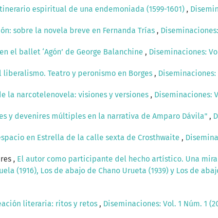
Itinerario espiritual de una endemoniada (1599-1601)
,
Disemin
ón: sobre la novela breve en Fernanda Trías
,
Diseminaciones: 
 en el ballet ‘Agón’ de George Balanchine
,
Diseminaciones: Vol
el liberalismo. Teatro y peronismo en Borges
,
Diseminaciones: 
e la narcotelenovela: visiones y versiones
,
Diseminaciones: V
es y devenires múltiples en la narrativa de Amparo Dávila"
,
D
espacio en Estrella de la calle sexta de Crosthwaite
,
Diseminac
res ,
El autor como participante del hecho artístico. Una mir
uela (1916), Los de abajo de Chano Urueta (1939) y Los de aba
ción literaria: ritos y retos
,
Diseminaciones: Vol. 1 Núm. 1 (2