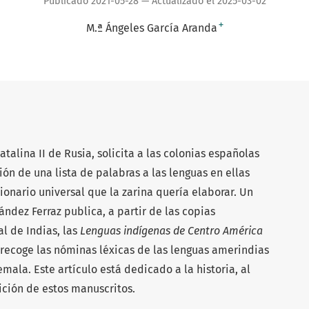
Publicado 2021-05-28 — Actualizado el 2025-03-02
+
M.ª Ángeles García Aranda
Catalina II de Rusia, solicita a las colonias españolas
ión de una lista de palabras a las lenguas en ellas
onario universal que la zarina quería elaborar. Un
ández Ferraz publica, a partir de las copias
l de Indias, las
Lenguas indígenas de Centro América
recoge las nóminas léxicas de las lenguas amerindias
mala. Este artículo está dedicado a la historia, al
ición de estos manuscritos.