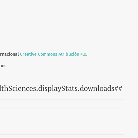
ernacional
Creative Commons Atribución 4.0
.
nes
lthSciences.displayStats.downloads##