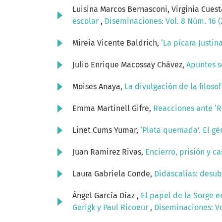
Luisina Marcos Bernasconi, Virginia Cues
escolar
,
Diseminaciones: Vol. 8 Núm. 16 (
Mireia Vicente Baldrich,
‘La pícara Justin
Julio Enrique Macossay Chávez,
Apuntes s
Moises Anaya,
La divulgación de la filoso
Emma Martinell Gifre,
Reacciones ante ‘R
Linet Cums Yumar,
‘Plata quemada’. El g
Juan Ramirez Rivas,
Encierro, prisión y c
Laura Gabriela Conde,
Didascalias: desubj
Ángel García Díaz ,
El papel de la Sorge e
Gerigk y Paul Ricoeur
,
Diseminaciones: Vo