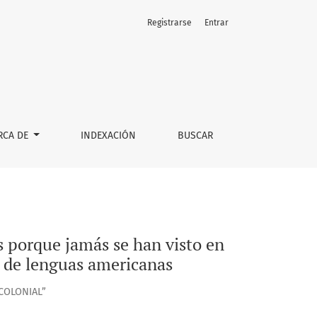
Registrarse
Entrar
llas Naciones sus significados”: la edición de los manuscrit
RCA DE
INDEXACIÓN
BUSCAR
 porque jamás se han visto en
s de lenguas americanas
COLONIAL”