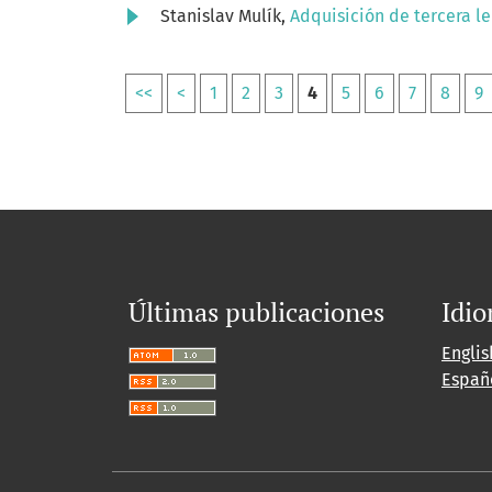
Stanislav Mulík,
Adquisición de tercera l
<<
<
1
2
3
4
5
6
7
8
9
Últimas publicaciones
Idi
Englis
Españ