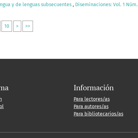
engua y de lenguas subsecuentes
,
Diseminaciones: Vol. 1 Núm. 
10
>
>>
oma
Información
h
Para lectores/as
ol
Para autores/as
Para bibliotecarios/as