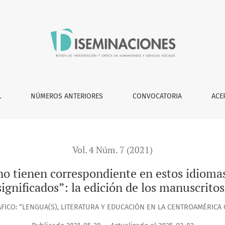
ondiente en estos idiomas porque jamás se han visto en aque
L
NÚMEROS ANTERIORES
CONVOCATORIA
ACE
Vol. 4 Núm. 7 (2021)
o tienen correspondiente en estos idiomas
significados”: la edición de los manuscrito
ICO: “LENGUA(S), LITERATURA Y EDUCACIÓN EN LA CENTROAMÉRICA 