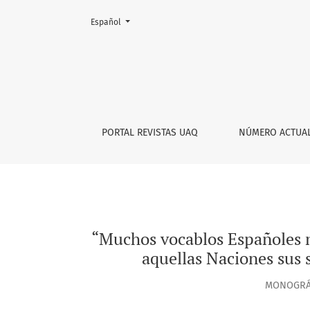
Cambiar el idioma. El actual es:
Español
“Muchos vocablos Españoles no tienen corresp
PORTAL REVISTAS UAQ
NÚMERO ACTUA
“Muchos vocablos Españoles n
aquellas Naciones sus 
MONOGRÁF