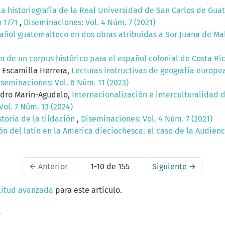
la historiografía de la Real Universidad de San Carlos de Gua
n 1771
,
Diseminaciones: Vol. 4 Núm. 7 (2021)
añol guatemalteco en dos obras atribuidas a Sor Juana de M
n de un corpus histórico para el español colonial de Costa Ri
 Escamilla Herrera,
Lecturas instructivas de geografía europe
iseminaciones: Vol. 6 Núm. 11 (2023)
ndro Marín-Agudelo,
Internacionalización e interculturalidad 
ol. 7 Núm. 13 (2024)
toria de la tildación
,
Diseminaciones: Vol. 4 Núm. 7 (2021)
ón del latín en la América dieciochesca: el caso de la Audie
←
Anterior
1-10 de 155
Siguiente
→
litud avanzada
para este artículo.
a