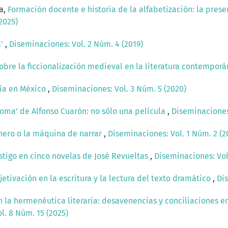
ta,
Formación docente e historia de la alfabetización: la prese
2025)
a’
,
Diseminaciones: Vol. 2 Núm. 4 (2019)
obre la ficcionalización medieval en la literatura contempor
fía en México
,
Diseminaciones: Vol. 3 Núm. 5 (2020)
oma’ de Alfonso Cuarón: no sólo una película
,
Diseminaciones:
énero o la máquina de narrar
,
Diseminaciones: Vol. 1 Núm. 2 (2
astigo en cinco novelas de José Revueltas
,
Diseminaciones: Vol
etivación en la escritura y la lectura del texto dramático
,
Dis
n la hermenéutica literaria: desavenencias y conciliaciones e
l. 8 Núm. 15 (2025)