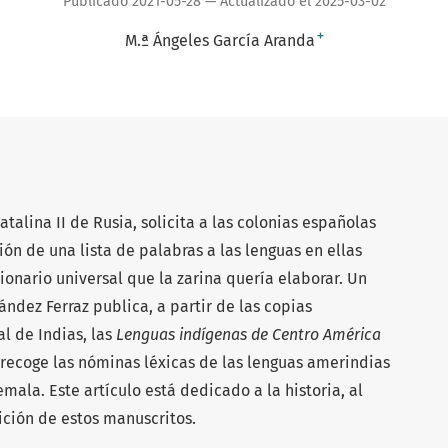
Publicado 2021-05-28 — Actualizado el 2025-03-02
+
M.ª Ángeles García Aranda
Catalina II de Rusia, solicita a las colonias españolas
ión de una lista de palabras a las lenguas en ellas
onario universal que la zarina quería elaborar. Un
ández Ferraz publica, a partir de las copias
l de Indias, las
Lenguas indígenas de Centro América
recoge las nóminas léxicas de las lenguas amerindias
mala. Este artículo está dedicado a la historia, al
ición de estos manuscritos.