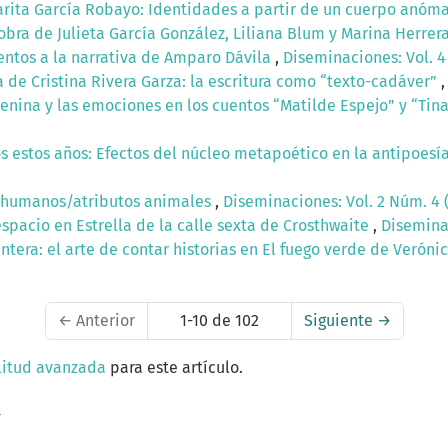
arita García Robayo: Identidades a partir de un cuerpo anóm
obra de Julieta García González, Liliana Blum y Marina Herrer
ntos a la narrativa de Amparo Dávila
,
Diseminaciones: Vol. 4
de Cristina Rivera Garza: la escritura como “texto-cadáver”
enina y las emociones en los cuentos “Matilde Espejo” y “Ti
os estos años: Efectos del núcleo metapoético en la antipoesí
 humanos/atributos animales
,
Diseminaciones: Vol. 2 Núm. 4 
espacio en Estrella de la calle sexta de Crosthwaite
,
Diseminac
ntera: el arte de contar historias en El fuego verde de Verón
←
Anterior
1-10 de 102
Siguiente
→
litud avanzada
para este artículo.
a