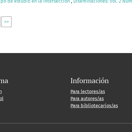
mpo de estudio en la intersección
,
Diseminaciones: Vol. 2 Núm.
>>
oma
Información
h
Para lectores/as
ol
Para autores/as
Para bibliotecarios/as