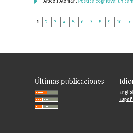
Araceli Alemán,
Poética cognitiva: un ca
1
2
3
4
5
6
7
8
9
10
>
Últimas publicaciones
Idi
Englis
Españ