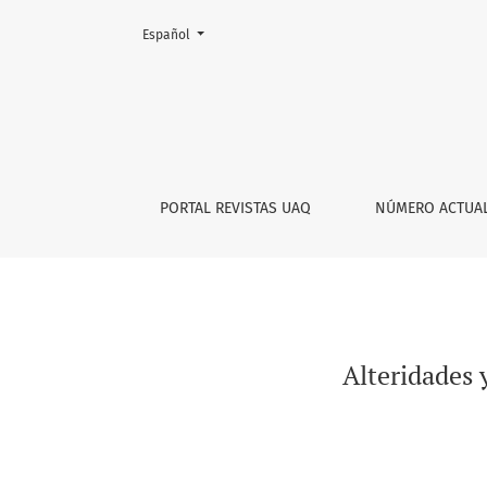
Cambiar el idioma. El actual es:
Español
Alteridades y devenires múltiples en la narr
PORTAL REVISTAS UAQ
NÚMERO ACTUA
Alteridades 