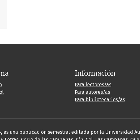
oma
Información
h
Para lectores/as
ol
Para autores/as
Para bibliotecarios/as
2026, es una publicación semestral editada por la Universidad 
y Letras, Cerro de las Campanas, s/n, Col. Las Campanas, Queré