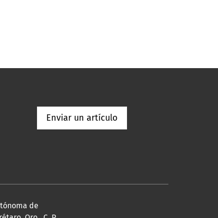
Enviar un artículo
Autónoma de
taro, Qro., C. P.