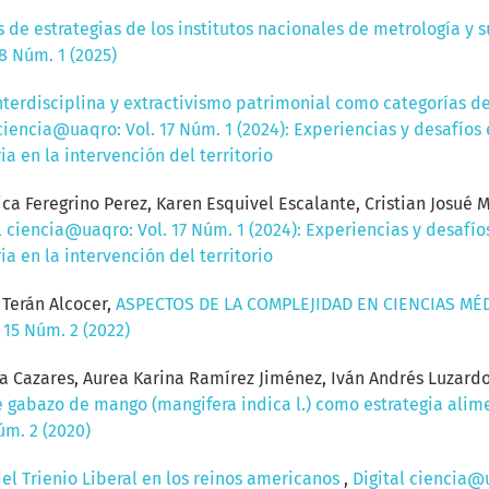
 de estrategias de los institutos nacionales de metrología y s
8 Núm. 1 (2025)
nterdisciplina y extractivismo patrimonial como categorías de
 ciencia@uaqro: Vol. 17 Núm. 1 (2024): Experiencias y desafíos
ia en la intervención del territorio
ca Feregrino Perez, Karen Esquivel Escalante, Cristian Josu
l ciencia@uaqro: Vol. 17 Núm. 1 (2024): Experiencias y desafío
ia en la intervención del territorio
é Terán Alcocer,
ASPECTOS DE LA COMPLEJIDAD EN CIENCIAS MÉ
 15 Núm. 2 (2022)
era Cazares, Aurea Karina Ramírez Jiménez, Iván Andrés Luza
de gabazo de mango (mangifera indica l.) como estrategia alim
úm. 2 (2020)
el Trienio Liberal en los reinos americanos
,
Digital ciencia@u