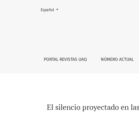
Cambiar el idioma. El actual es:
Español
El silencio proyectado en las obras de Rufino
PORTAL REVISTAS UAQ
NÚMERO ACTUAL
El silencio proyectado en l