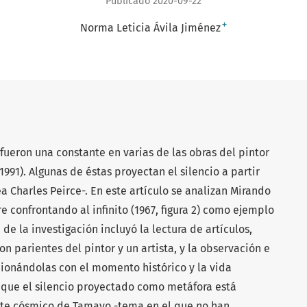
Publicado 2020-09-22
+
Norma Leticia Ávila Jiménez
 fueron una constante en varias de las obras del pintor
91). Algunas de éstas proyectan el silencio a partir
 Charles Peirce-. En este artículo se analizan Mirando
bre confrontando al infinito (1967, figura 2) como ejemplo
de la investigación incluyó la lectura de artículos,
con parientes del pintor y un artista, y la observación e
cionándolas con el momento histórico y la vida
r que el silencio proyectado como metáfora está
rte cósmico de Tamayo -tema en el que no han