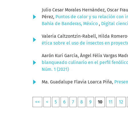
Julio Cesar Morales Hernández, Oscar Fra
Pérez,
Puntos de calor y su relación con 
Bahía de Banderas, México
,
Digital cienc
Valeria Caltzontzin-Rabell, Hilda Romero
ética sobre el uso de insectos en proyec
Aarón Kuri García, Ángel Félix Vargas Ma
blanqueado culinario en el perfil fenólic
Núm. 1 (2021)
Ma. Guadalupe Flavia Loarca Piña,
Prese
<<
<
5
6
7
8
9
10
11
12