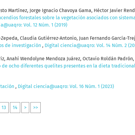
usto Martínez, Jorge Ignacio Chavoya Gama, Héctor Javier Ren
incendios forestales sobre la vegetación asociados con sistem
ia@uaqro: Vol. 12 Núm. 1 (2019)
-Zepeda, Claudia Gutiérrez-Antonio, Juan Fernando García-Trej
tos de investigación
,
Digital ciencia@uaqro: Vol. 14 Núm. 2 (20
driz, Anahí Wendolyne Mendoza Juárez, Octavio Roldán Padrón, 
o de ocho diferentes quelites presentes en la dieta tradicio
ntación
,
Digital ciencia@uaqro: Vol. 16 Núm. 1 (2023)
13
14
>
>>