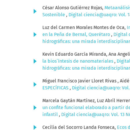
César Alonso Gutiérrez Rojas,
Metaanálisis
Sostenible
,
Digital ciencia@uaqro: Vol. 1
Luz del Carmen Morales Montes de Oca,
I
en la Peña de Bernal, Querétaro
,
Digital
hidrográficas: una mirada interdisciplinar
Kevin Eduardo García Miranda, Ana Angeli
la bios´íntesis de nanomateriales
,
Digita
hidrográficas: una mirada interdisciplinar
Miguel Francisco Javier Lloret Rivas , Aid
ESPECÍFICAS
,
Digital ciencia@uaqro: Vol.
Marcela Gaytán Martínez, Luz Abril Herr
un confite funcional elaborado a partir 
infantil
,
Digital ciencia@uaqro: Vol. 13 N
Cecilia del Socorro Landa Fonseca,
Ecos d