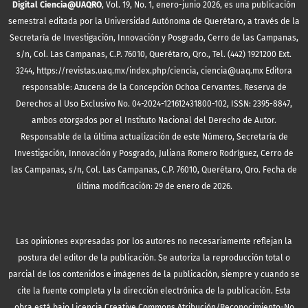
Digital Ciencia@UAQRO
, Vol. 19, No. 1, enero-junio 2026, es una publicación
semestral editada por la Universidad Autónoma de Querétaro, a través de la
Secretaría de Investigación, Innovación y Posgrado, Cerro de las Campanas,
s/n, Col. Las Campanas, C.P. 76010, Querétaro, Qro., Tel. (442) 1921200 Ext.
3244, https://revistas.uaq.mx/index.php/ciencia, ciencia@uaq.mx Editora
responsable: Azucena de la Concepción Ochoa Cervantes. Reserva de
Derechos al Uso Exclusivo No. 04-2024-121612431800-102, ISSN: 2395-8847,
ambos otorgados por el Instituto Nacional del Derecho de Autor.
Responsable de la última actualización de este Número, Secretaría de
Investigación, Innovación y Posgrado, Juliana Romero Rodríguez, Cerro de
las Campanas, s/n, Col. Las Campanas, C.P. 76010, Querétaro, Qro. Fecha de
última modificación: 29 de enero de 2026.
Las opiniones expresadas por los autores no necesariamente reflejan la
postura del editor de la publicación. Se autoriza la reproducción total o
parcial de los contenidos e imágenes de la publicación, siempre y cuando se
cite la fuente completa y la dirección electrónica de la publicación.
Esta
obra está bajo
Licencia Creative Commons Atribución/Reconocimiento-No