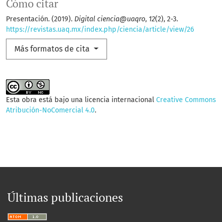
Cómo citar
Presentación. (2019).
Digital ciencia@uaqro
,
12
(2), 2-3.
https://revistas.uaq.mx/index.php/ciencia/article/view/26
Más formatos de cita
Esta obra está bajo una licencia internacional
Creative Commons
Atribución-NoComercial 4.0
.
Últimas publicaciones