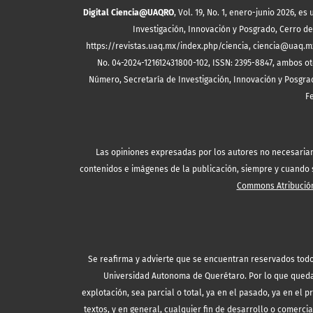
Digital Ciencia@UAQRO
, Vol. 19, No. 1, enero-junio 2026, 
Investigación, Innovación y Posgrado, Cerro de 
https://revistas.uaq.mx/index.php/ciencia, ciencia@uaq.m
No. 04-2024-121612431800-102, ISSN: 2395-8847, ambos ot
Número, Secretaría de Investigación, Innovación y Posgrad
F
Las opiniones expresadas por los autores no necesariamen
contenidos e imágenes de la publicación, siempre y cuando se
Commons Atribución
Se reafirma y advierte que se encuentran reservados todo
Universidad Autonoma de Querétaro. Por lo que queda 
explotación, sea parcial o total, ya en el pasado, ya en el p
textos, y en general, cualquier fin de desarrollo o comercia