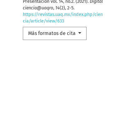
Presentación vol. 14, no.2. (2021).
Digital
ciencia@uaqro
,
14
(2), 2-5.
https://revistas.uaq.mx/index.php/cien
cia/article/view/633
Más formatos de cita