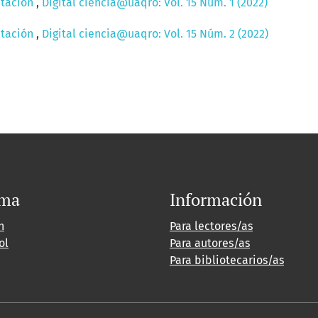
ntación
,
Digital ciencia@uaqro: Vol. 15 Núm. 1 (2022)
ntación
,
Digital ciencia@uaqro: Vol. 15 Núm. 2 (2022)
oma
Información
h
Para lectores/as
ol
Para autores/as
Para bibliotecarios/as