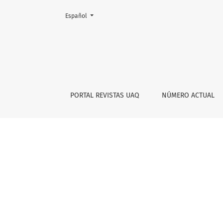
Cambiar el idioma. El actual es:
Español
Presentación vol. 14, no.2
PORTAL REVISTAS UAQ
NÚMERO ACTUAL