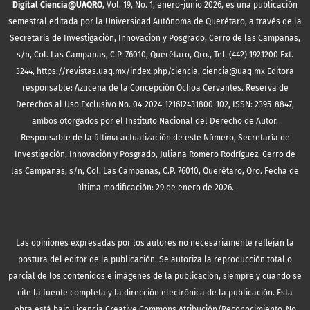
Digital Ciencia@UAQRO
, Vol. 19, No. 1, enero-junio 2026, es una publicación
semestral editada por la Universidad Autónoma de Querétaro, a través de la
Secretaría de Investigación, Innovación y Posgrado, Cerro de las Campanas,
s/n, Col. Las Campanas, C.P. 76010, Querétaro, Qro., Tel. (442) 1921200 Ext.
3244, https://revistas.uaq.mx/index.php/ciencia, ciencia@uaq.mx Editora
responsable: Azucena de la Concepción Ochoa Cervantes. Reserva de
Derechos al Uso Exclusivo No. 04-2024-121612431800-102, ISSN: 2395-8847,
ambos otorgados por el Instituto Nacional del Derecho de Autor.
Responsable de la última actualización de este Número, Secretaría de
Investigación, Innovación y Posgrado, Juliana Romero Rodríguez, Cerro de
las Campanas, s/n, Col. Las Campanas, C.P. 76010, Querétaro, Qro. Fecha de
última modificación: 29 de enero de 2026.
Las opiniones expresadas por los autores no necesariamente reflejan la
postura del editor de la publicación. Se autoriza la reproducción total o
parcial de los contenidos e imágenes de la publicación, siempre y cuando se
cite la fuente completa y la dirección electrónica de la publicación.
Esta
obra está bajo
Licencia Creative Commons Atribución/Reconocimiento-No