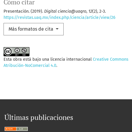
Cómo citar
Presentación. (2019).
Digital ciencia@uaqro
,
12
(2), 2-3.
https://revistas.uaq.mx/index.php/ciencia/article/view/26
Más formatos de cita
Esta obra está bajo una licencia internacional
Creative Commons
Atribución-NoComercial 4.0
.
Últimas publicaciones