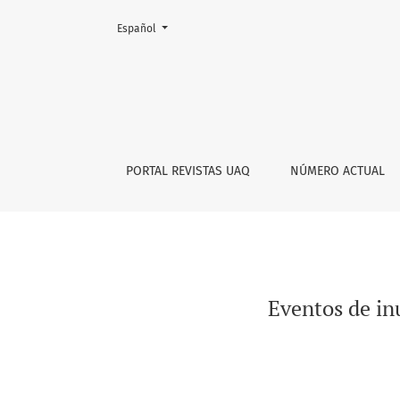
Cambiar el idioma. El actual es:
Español
Eventos de inundación en el Río San Pedro-Me
PORTAL REVISTAS UAQ
NÚMERO ACTUAL
Eventos de in