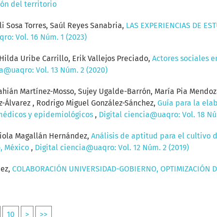
ón del territorio
i Sosa Torres, Saúl Reyes Sanabria,
LAS EXPERIENCIAS DE ES
ro: Vol. 16 Núm. 1 (2023)
Hilda Uribe Carrillo, Erik Vallejos Preciado,
Actores sociales e
ia@uaqro: Vol. 13 Núm. 2 (2020)
hián Martínez-Mosso, Sujey Ugalde-Barrón, María Pia Mendoz
z-Álvarez , Rodrigo Miguel González-Sánchez,
Guía para la ela
omédicos y epidemiológicos
,
Digital ciencia@uaqro: Vol. 18 Nú
biola Magallán Hernández,
Análisis de aptitud para el cultivo 
o, México
,
Digital ciencia@uaqro: Vol. 12 Núm. 2 (2019)
uez,
COLABORACIÓN UNIVERSIDAD-GOBIERNO, OPTIMIZACIÓN D
10
>
>>