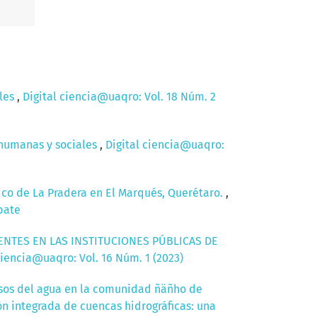
ales
,
Digital ciencia@uaqro: Vol. 18 Núm. 2
s humanas y sociales
,
Digital ciencia@uaqro:
lico de La Pradera en El Marqués, Querétaro.
,
bate
NTES EN LAS INSTITUCIONES PÚBLICAS DE
ciencia@uaqro: Vol. 16 Núm. 1 (2023)
 usos del agua en la comunidad ñäñho de
ión integrada de cuencas hidrográficas: una