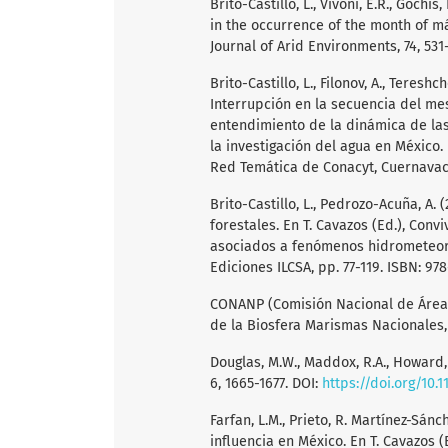
Brito-Castillo, L., Vivoni, E.R., Gochis
in the occurrence of the month of m
Journal of Arid Environments, 74, 531-
Brito-Castillo, L., Filonov, A., Teresh
Interrupción en la secuencia del me
entendimiento de la dinámica de las 
la investigación del agua en México.
Red Temática de Conacyt, Cuernavaca
Brito-Castillo, L., Pedrozo-Acuña, A.
forestales. En T. Cavazos (Ed.), Con
asociados a fenómenos hidrometeoro
Ediciones ILCSA, pp. 77-119. ISBN: 97
CONANP (Comisión Nacional de Áreas
de la Biosfera Marismas Nacionales,
Douglas, M.W., Maddox, R.A., Howard, 
6, 1665-1677. DOI:
https://doi.org/10.
Farfan, L.M., Prieto, R. Martínez-Sánch
influencia en México. En T. Cavazos 