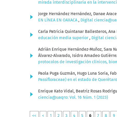
mirada interdisciplinaria en la intervenci
Jorge Hernández Hernández, Danae Aracel
EN LÍNEA EN OAXACA
,
Digital ciencia@uaq
Carla Patricia Quintanar Ballesteros, Ana 
educación media superior
,
Digital cienc
Adrián Enrique Hernández-Muñoz, Sara Na
Álvarez-Alvarado, Isidro Amadeo Gutiérre
protocolos de investigación clínicos, bi
Paola Puga Guzmán, Hugo Luna Soria, Fa
Passifloraceae) en el estado de Querétar
Enrique Kato Vidal, Beatriz Rosas Rodríg
ciencia@uaqro: Vol. 16 Núm. 1 (2023)
<<
<
1
2
3
4
5
6
7
8
9