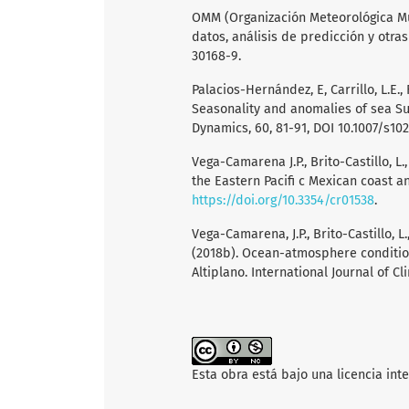
OMM (Organización Meteorológica Mun
datos, análisis de predicción y otra
30168-9.
Palacios-Hernández, E, Carrillo, L.E., 
Seasonality and anomalies of sea Su
Dynamics, 60, 81-91, DOI 10.1007/s1
Vega-Camarena J.P., Brito-Castillo, L.
the Eastern Pacifi c Mexican coast a
https://doi.org/10.3354/cr01538
.
Vega-Camarena, J.P., Brito-Castillo, L.,
(2018b). Ocean-atmosphere condition
Altiplano. International Journal of Cl
Esta obra está bajo una licencia int