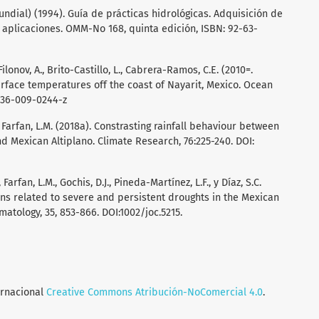
dial) (1994). Guía de prácticas hidrológicas. Adquisición de
s aplicaciones. OMM-No 168, quinta edición, ISBN: 92-63-
Filonov, A., Brito-Castillo, L., Cabrera-Ramos, C.E. (2010=.
rface temperatures off the coast of Nayarit, Mexico. Ocean
0236-009-0244-z
, Farfan, L.M. (2018a). Constrasting rainfall behaviour between
nd Mexican Altiplano. Climate Research, 76:225-240. DOI:
 Farfan, L.M., Gochis, D.J., Pineda-Martínez, L.F., y Díaz, S.C.
s related to severe and persistent droughts in the Mexican
imatology, 35, 853-866. DOI:1002/joc.5215.
ernacional
Creative Commons Atribución-NoComercial 4.0
.