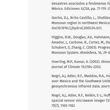
desastres asociados a fenómenos hi
México. Ediciones ILCSA, pp. 77-119. 
Gochis, D.J., Brito-Castillo, L., Shut
Monsoon region in northwest Mexico. 
doi:10.1016/j.jhydrol.2005.04.021.
Higgins, R.W., Douglas, A.V., Hahmann, A
Amador, J., Carbone, R., Cortez, M., Do
Schubert, S, Zhang, C. (2003). Prog
Monsoon System. Atmósfera, 16, 29-6
Hoerling, M.P., Kumar, A. (2002). Atm
Journal of Climate 15:2184-2203.
Negri, A.J, Adler, R.F., Maddox, R.A., 
over Mexico and the Southwest Unit
geosynchronous infrared data. Journa
Negri, A.J., Adler, R.F., Nelkin, E-J., 
special sensor microwave imager (SSM
75(7), 1165-1182