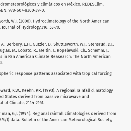
drometeorológicos y climáticos en México. REDESClim,
ISBN: 978-607-8360-39-0.
tleworth, W.J. (2006). Hydroclimatology of the North American
Journal of Hydrology,316, 53-70.
., Berbery, E.H., Gutzler, D., Shuttleworth, W.J., Stensrud, D.J.,
uglas, M., Lobato, R., Meitin, J., Ropelewski, Ch., Schemm, J.,
ress in Pan American Climate Reasearch: The North American
5.
ospheric response patterns associated with tropical forcing.
Howard, K.W., Keehn, P.R. (1993). A regional rainfall climatology
ed States derived from passive microwave and
l of Climate, 2144-2161.
Huff man, G.J. (1994). Regional rainfall climatologies derived from
/I) data. Bulletin of the American Meteorological Society,