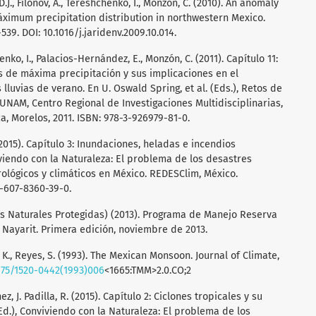
, D.J., Filonov, A., Tereshchenko, I., Monzon, C. (2010). An anomaly
áximum precipitation distribution in northwestern Mexico.
539. DOI: 10.1016/j.jaridenv.2009.10.014.
chenko, I., Palacios-Hernández, E., Monzón, C. (2011). Capítulo 11:
s de máxima precipitación y sus implicaciones en el
lluvias de verano. En U. Oswald Spring, et al. (Eds.), Retos de
 UNAM, Centro Regional de Investigaciones Multidisciplinarias,
, Morelos, 2011. ISBN: 978-3-926979-81-0.
 (2015). Capítulo 3: Inundaciones, heladas e incendios
viviendo con la Naturaleza: El problema de los desastres
lógicos y climáticos en México. REDESClim, México.
8-607-8360-39-0.
 Naturales Protegidas) (2013). Programa de Manejo Reserva
 Nayarit. Primera edición, noviembre de 2013.
K., Reyes, S. (1993). The Mexican Monsoon. Journal of Climate,
1175/1520-0442(1993)006
<1665:TMM>2.0.CO;2
ez, J. Padilla, R. (2015). Capítulo 2: Ciclones tropicales y su
(Ed.), Conviviendo con la Naturaleza: El problema de los