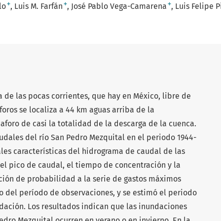
+
+
+
lo
Luis M. Farfán
José Pablo Vega-Camarena
Luis Felipe 
a de las pocas corrientes, que hay en México, libre de
 aforos se localiza a 44 km aguas arriba de la
foro de casi la totalidad de la descarga de la cuenca.
dales del río San Pedro Mezquital en el periodo 1944-
ales características del hidrograma de caudal de las
el pico de caudal, el tiempo de concentración y la
nción de probabilidad a la serie de gastos máximos
ro del período de observaciones, y se estimó el periodo
dación. Los resultados indican que las inundaciones
edro Mezquital ocurren en verano o en invierno. En la