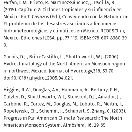
Farfan, L.M., Prieto, R. Martínez-Sánchez, J. Padilla, R.
(2015). Capítulo 2: Ciclones tropicales y su influencia en
México. En T. Cavazos (Ed.), Conviviendo con la Naturaleza:
El problema de los desastres asociados a fenómenos
hidrometeorológicos y climáticos en México. REDESClim,
México. Ediciones ILCSA, pp. 77-119. ISBN: 978-607-8360-39-
0.
Gochis, D.J., Brito-Castillo, L., Shuttleworth, W.J. (2006).
Hydroclimatology of the North American Monsoon region
in northwest Mexico. Journal of Hydrology,316, 53-70.
doi:10.1016/j.jhydrol.2005.04.021.
Higgins, R.W., Douglas, A.V., Hahmann, A., Berbery, E.H.,
Gutzler, D., Shuttleworth, W.J., Stensrud, D.J., Amador, J.,
Carbone, R., Cortez, M., Douglas, M., Lobato, R., Meitin, J.,
Ropelewski, Ch., Schemm, J., Schubert, S, Zhang, C. (2003).
Progress in Pan American Climate Reasearch: The North
American Monsoon System. Atmósfera, 16, 29-65.