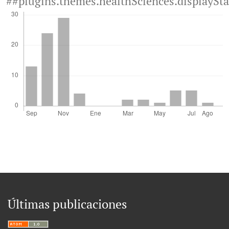
##plugins.themes.healthSciences.displaySt
Últimas publicaciones