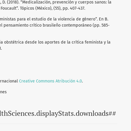
, D. (2018). “Medicalización, prevención y cuerpos sanos: la
Foucault”. Tópicos (México), (55), pp. 407-437.
feministas para el estudio de la violencia de género”. En B.
a del pensamiento crítico brasileño contemporáneo (pp. 585-
cia obstétrica desde los aportes de la crítica feminista y la
1.
ernacional
Creative Commons Atribución 4.0
.
ones
lthSciences.displayStats.downloads##