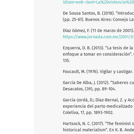
idiom=es#:~:text=La%20violencia%20ob
De Sousa Santos, B. (2018). “Introduc
(pp. 25-61). Buenos Aires: Consejo L
Díaz Gómez, F. (11 de marzo de 2001
https://www.jornada.com.mx/2001/
Ezquerra, D. B. (2013). “La tesis de 
enfoque a tomar en consideración”. Q
135.
Foucault, M. (1976). Vigilar y castiga
García De Alba, J. (2012). “Saberes c
Desacatos, (39), pp. 89-104.
García-Jordá, D.; Díaz-Bernal, Z. y Ac
experiencia del parto medicalizado
Coletiva, 17, pp. 1893-1902.
Hartsock, N. C. (2017). “The feminist
historical materialism”. En K. B. And