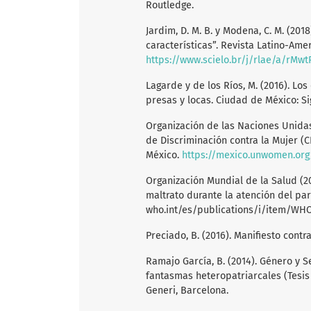
Routledge.
Jardim, D. M. B. y Modena, C. M. (2018
características”. Revista Latino-Am
https://www.scielo.br/j/rlae/a/r
Lagarde y de los Ríos, M. (2016). Lo
presas y locas. Ciudad de México: Si
Organización de las Naciones Unidas
de Discriminación contra la Mujer (
México.
https://mexico.unwomen.org
Organización Mundial de la Salud (20
maltrato durante la atención del par
who.int/es/publications/i/item/WH
Preciado, B. (2016). Manifiesto cont
Ramajo García, B. (2014). Género y 
fantasmas heteropatriarcales (Tesis d
Generi, Barcelona.