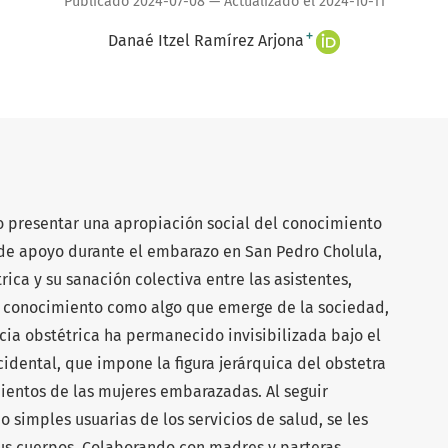
Publicado 2024-07-08 — Actualizado el 2024-10-11
+
Danaé Itzel Ramírez Arjona
vo presentar una apropiación social del conocimiento
 de apoyo durante el embarazo en San Pedro Cholula,
rica y su sanación colectiva entre las asistentes,
l conocimiento como algo que emerge de la sociedad,
ncia obstétrica ha permanecido invisibilizada bajo el
dental, que impone la figura jerárquica del obstetra
ientos de las mujeres embarazadas. Al seguir
 simples usuarias de los servicios de salud, se les
sus cuerpos. Colaborando con madres y parteras,