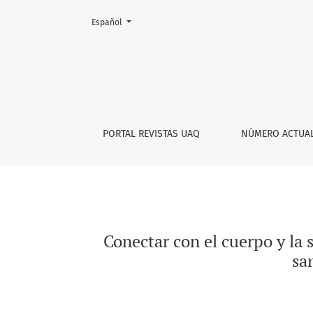
Cambiar el idioma. El actual es:
Español
Conectar con el cuerpo y la sabiduría interna
PORTAL REVISTAS UAQ
NÚMERO ACTUA
Conectar con el cuerpo y la s
sa