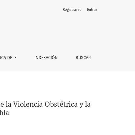
Registrarse
Entrar
ación colectiva en San Pedro Cholula, Puebla
RCA DE
INDEXACIÓN
BUSCAR
e la Violencia Obstétrica y la
bla