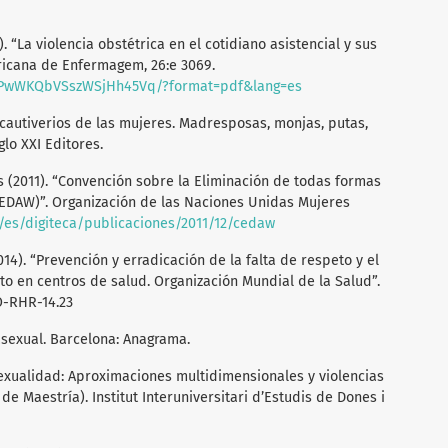
). “La violencia obstétrica en el cotidiano asistencial y sus
ericana de Enfermagem, 26:e 3069.
MwtPwWKQbVSszWSjHh45Vq/?format=pdf&lang=es
s cautiverios de las mujeres. Madresposas, monjas, putas,
glo XXI Editores.
 (2011). “Convención sobre la Eliminación de todas formas
CEDAW)”. Organización de las Naciones Unidas Mujeres
/es/digiteca/publicaciones/2011/12/cedaw
14). “Prevención y erradicación de la falta de respeto y el
to en centros de salud. Organización Mundial de la Salud”.
O-RHR-14.23
rasexual. Barcelona: Anagrama.
Sexualidad: Aproximaciones multidimensionales y violencias
e Maestría). Institut Interuniversitari d’Estudis de Dones i