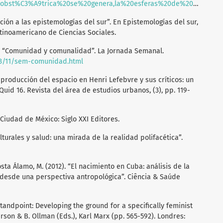
st%C3%A9trica%20se%20genera,la%20esferas%20de%20la%20sociedad
ción a las epistemologías del sur”. En Epistemologías del sur,
atinoamericano de Ciencias Sociales.
). “Comunidad y comunalidad”. La Jornada Semanal.
03/11/sem-comunidad.html
la producción del espacio en Henri Lefebvre y sus críticos: un
uid 16. Revista del área de estudios urbanos, (3), pp. 119-
r. Ciudad de México: Siglo XXI Editores.
ulturales y salud: una mirada de la realidad polifacética”.
osta Álamo, M. (2012). “El nacimiento en Cuba: análisis de la
 desde una perspectiva antropológica”. Ciência & Saúde
 standpoint: Developing the ground for a specifically feminist
erson & B. Ollman (Eds.), Karl Marx (pp. 565-592). Londres: