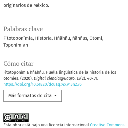
originarios de México.
Palabras clave
Fitotoponímia, Historia, Hñähñu, ñähñus, Otomí,
Toponímian
Cómo citar
Fitotoponímia hñähñu: Huella lingüística de la historia de los
otomíes. (2020).
Digital ciencia@uaqro
,
13
(2), 40-51.
https://doi.org/10.61820/dcuaq.%x.v13n2.76
Más formatos de cita
Esta obra está bajo una licencia internacional
Creative Commons