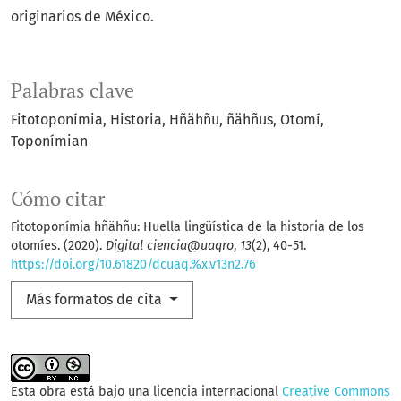
originarios de México.
Palabras clave
Fitotoponímia, Historia, Hñähñu, ñähñus, Otomí,
Toponímian
Cómo citar
Fitotoponímia hñähñu: Huella lingüística de la historia de los
otomíes. (2020).
Digital ciencia@uaqro
,
13
(2), 40-51.
https://doi.org/10.61820/dcuaq.%x.v13n2.76
Más formatos de cita
Esta obra está bajo una licencia internacional
Creative Commons