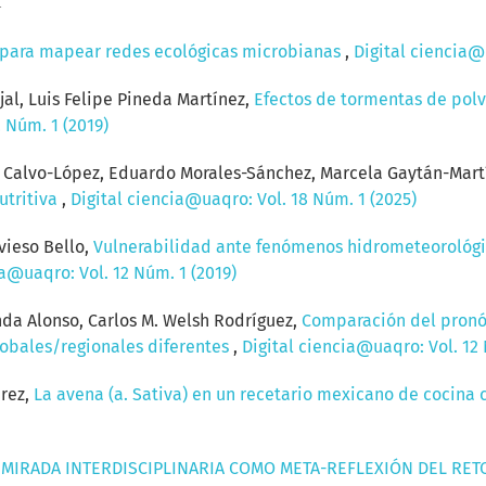
para mapear redes ecológicas microbianas
,
Digital ciencia@
jal, Luis Felipe Pineda Martínez,
Efectos de tormentas de polv
 Núm. 1 (2019)
 Calvo-López, Eduardo Morales-Sánchez, Marcela Gaytán-Mart
utritiva
,
Digital ciencia@uaqro: Vol. 18 Núm. 1 (2025)
vieso Bello,
Vulnerabilidad ante fenómenos hidrometeorológi
ia@uaqro: Vol. 12 Núm. 1 (2019)
da Alonso, Carlos M. Welsh Rodríguez,
Comparación del pronó
lobales/regionales diferentes
,
Digital ciencia@uaqro: Vol. 12 
érez,
La avena (a. Sativa) en un recetario mexicano de cocina 
 MIRADA INTERDISCIPLINARIA COMO META-REFLEXIÓN DEL RE