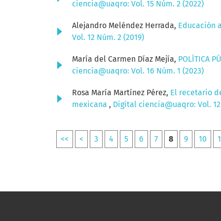
ciencia@uaqro: Vol. 15 Núm. 2 (2022)
Alejandro Meléndez Herrada,
Educación a
Vol. 12 Núm. 2 (2019)
María del Carmen Díaz Mejía,
POLÍTICA P
ciencia@uaqro: Vol. 16 Núm. 1 (2023)
Rosa María Martínez Pérez,
El recetario d
mexicana
,
Digital ciencia@uaqro: Vol. 12
<<
<
3
4
5
6
7
8
9
10
1