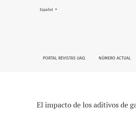
Cambiar el idioma. El actual es:
Español
El impacto de los aditivos de gasolina para 
PORTAL REVISTAS UAQ
NÚMERO ACTUAL
El impacto de los aditivos de 