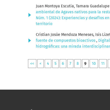
Juan Montoya Escutia, Tamara Guadalupe 
ambiental de Agaves nativos para la res
Núm. 1 (2024): Experiencias y desafíos en
territorio
Cristian Josúe Mendoza Meneses, Isis Lize
fuente de compuestos bioactivos
,
Digita
hidrográficas: una mirada interdisciplinar
<<
<
4
5
6
7
8
9
10
11