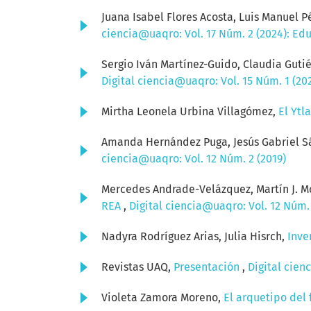
Juana Isabel Flores Acosta, Luis Manuel P
ciencia@uaqro: Vol. 17 Núm. 2 (2024): Ed
Sergio Iván Martínez-Guido, Claudia Guti
Digital ciencia@uaqro: Vol. 15 Núm. 1 (20
Mirtha Leonela Urbina Villagómez,
El Ytl
Amanda Hernández Puga, Jesús Gabriel 
ciencia@uaqro: Vol. 12 Núm. 2 (2019)
Mercedes Andrade-Velázquez, Martín J. M
REA
,
Digital ciencia@uaqro: Vol. 12 Núm. 
Nadyra Rodríguez Arias, Julia Hisrch,
Inve
Revistas UAQ,
Presentación
,
Digital cien
Violeta Zamora Moreno,
El arquetipo del