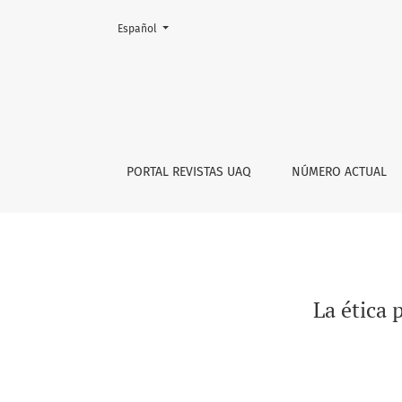
Cambiar el idioma. El actual es:
Español
La ética profesional en la práctica de la antr
PORTAL REVISTAS UAQ
NÚMERO ACTUAL
La ética 