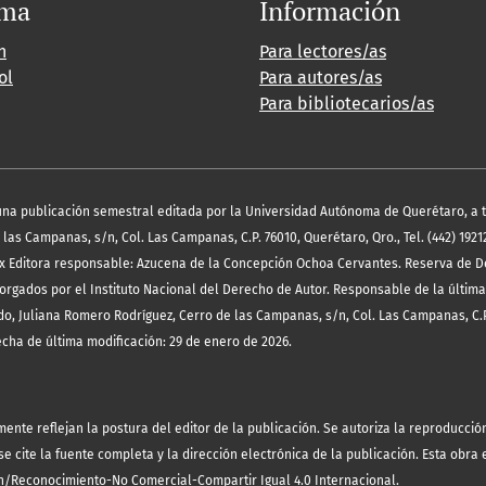
oma
Información
h
Para lectores/as
ol
Para autores/as
Para bibliotecarios/as
es una publicación semestral editada por la Universidad Autónoma de Querétaro, a 
las Campanas, s/n, Col. Las Campanas, C.P. 76010, Querétaro, Qro., Tel. (442) 19212
x Editora responsable: Azucena de la Concepción Ochoa Cervantes. Reserva de D
orgados por el Instituto Nacional del Derecho de Autor. Responsable de la última
o, Juliana Romero Rodríguez, Cerro de las Campanas, s/n, Col. Las Campanas, C.P
echa de última modificación: 29 de enero de 2026.
te reflejan la postura del editor de la publicación. Se autoriza la reproducción 
 cite la fuente completa y la dirección electrónica de la publicación.
Esta obra 
/Reconocimiento-No Comercial-Compartir Igual 4.0 Internacional
.