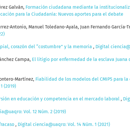
érez Galván,
Formación ciudadana mediante la institucionaliz
ucación para la Ciudadanía: Nuevos aportes para el debate
érrez-Antonio, Manuel Toledano-Ayala, Juan Fernando García-T
22)
apial, corazón del “costumbre” y la memoria
,
Digital ciencia@
Sánchez Campa,
El litigio por enfermedad de la esclava Juana 
ontero-Martínez,
Fiabilidad de los modelos del CMIP5 para la
1 (2019)
rsión en educación y competencia en el mercado laboral
,
Dig
cia@uaqro: Vol. 12 Núm. 2 (2019)
 fracaso
,
Digital ciencia@uaqro: Vol. 14 Núm. 1 (2021)