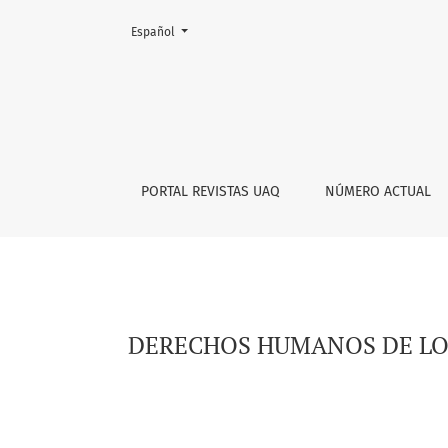
Cambiar el idioma. El actual es:
Español
DERECHOS HUMANOS DE LOS ADULTOS MAYORE
PORTAL REVISTAS UAQ
NÚMERO ACTUAL
DERECHOS HUMANOS DE LOS