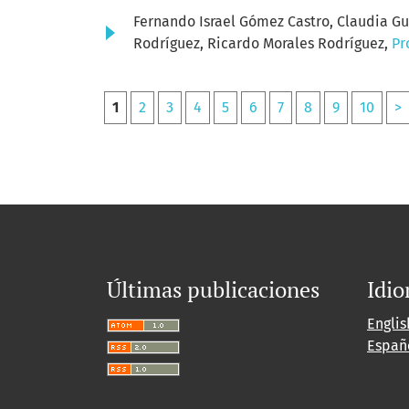
Fernando Israel Gómez Castro, Claudia Gu
Rodríguez, Ricardo Morales Rodríguez,
Pr
1
2
3
4
5
6
7
8
9
10
>
Últimas publicaciones
Idi
Englis
Españ