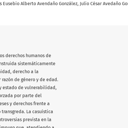
is Eusebio Alberto Avendaño González
Julio César Avedaño Go
 los derechos humanos de
onstruida sistemáticamente
nidad, derecho a la
r razón de género y de edad.
 y estado de vulnerabilidad,
orzada por parte del
eses y derechos frente a
 transgreda. La casuística
roversias prevista en la
, impuso que, atendiendo a