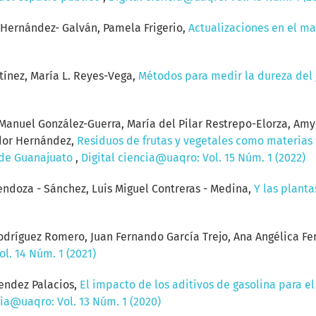
Hernández- Galván, Pamela Frigerio,
Actualizaciones en el m
ínez, María L. Reyes-Vega,
Métodos para medir la dureza del 
anuel González-Guerra, María del Pilar Restrepo-Elorza, Amy P
ador Hernández,
Residuos de frutas y vegetales como materias
 de Guanajuato
,
Digital ciencia@uaqro: Vol. 15 Núm. 1 (2022)
ndoza - Sánchez, Luis Miguel Contreras - Medina,
Y las plant
Rodríguez Romero, Juan Fernando García Trejo, Ana Angélica Fe
l. 14 Núm. 1 (2021)
endez Palacios,
El impacto de los aditivos de gasolina para e
cia@uaqro: Vol. 13 Núm. 1 (2020)