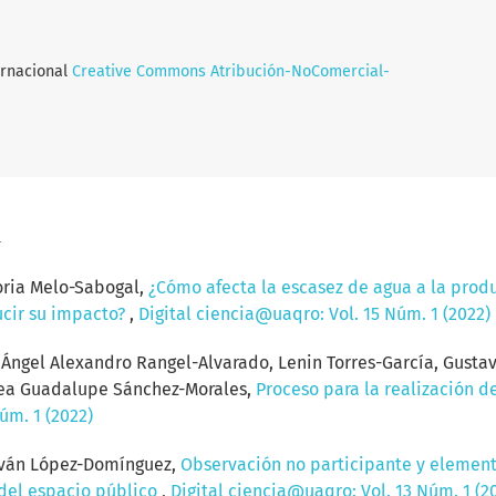
ernacional
Creative Commons Atribución-NoComercial-
a
oria Melo-Sabogal,
¿Cómo afecta la escasez de agua a la produ
ucir su impacto?
,
Digital ciencia@uaqro: Vol. 15 Núm. 1 (2022)
ngel Alexandro Rangel-Alvarado, Lenin Torres-García, Gustavo
drea Guadalupe Sánchez-Morales,
Proceso para la realización de
úm. 1 (2022)
 Iván López-Domínguez,
Observación no participante y element
 del espacio público
,
Digital ciencia@uaqro: Vol. 13 Núm. 1 (2