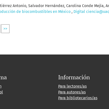
tiérrez Antonio, Salvador Hernández, Carolina Conde Mejía, A
oducción de biocombustibles en México
,
Digital ciencia@uaqr
>>
oma
Información
h
Para lectores/as
ol
Para autores/as
Para bibliotecarios/as