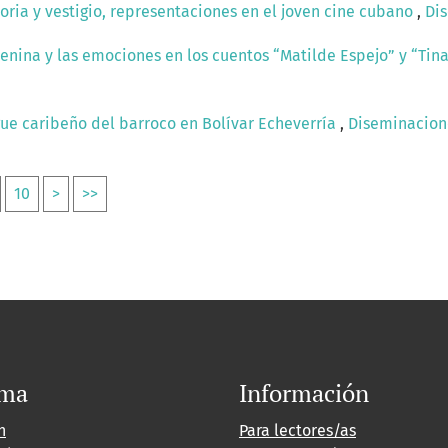
ria y vestigio, representaciones en el joven cine cubano
,
Dis
enina y las emociones en los cuentos “Matilde Espejo” y “Ti
gue caribeño del barroco en Bolívar Echeverría
,
Diseminacione
10
>
>>
oma
Información
h
Para lectores/as