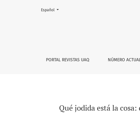
Cambiar el idioma. El actual es:
Español
Qué jodida está la cosa: distopías y mundos (
PORTAL REVISTAS UAQ
NÚMERO ACTUA
Qué jodida está la cosa: