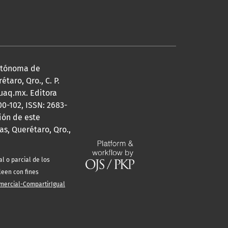
Autónoma de
taro, Qro., C. P.
@uaq.mx. Editora
0-102, ISSN: 2683-
ión de este
s, Querétaro, Qro.,
l o parcial de los
leen con fines
mercial-CompartirIgual