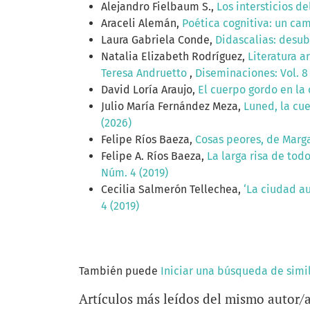
Alejandro Fielbaum S.,
Los intersticios d
Araceli Alemán,
Poética cognitiva: un ca
Laura Gabriela Conde,
Didascalias: desubj
Natalia Elizabeth Rodríguez,
Literatura a
Teresa Andruetto
,
Diseminaciones: Vol. 8
David Loría Araujo,
El cuerpo gordo en la 
Julio María Fernández Meza,
Luned, la cue
(2026)
Felipe Ríos Baeza,
Cosas peores, de Marg
Felipe A. Ríos Baeza,
La larga risa de tod
Núm. 4 (2019)
Cecilia Salmerón Tellechea,
‘La ciudad au
4 (2019)
También puede
Iniciar una búsqueda de simi
Artículos más leídos del mismo autor/