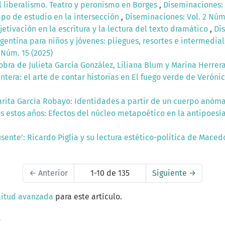
el liberalismo. Teatro y peronismo en Borges
,
Diseminaciones: 
mpo de estudio en la intersección
,
Diseminaciones: Vol. 2 Núm.
etivación en la escritura y la lectura del texto dramático
,
Dis
rgentina para niños y jóvenes: pliegues, resortes e intermedia
 Núm. 15 (2025)
obra de Julieta García González, Liliana Blum y Marina Herrer
ntera: el arte de contar historias en El fuego verde de Verón
arita García Robayo: Identidades a partir de un cuerpo anóm
os estos años: Efectos del núcleo metapoético en la antipoesí
sente’: Ricardo Piglia y su lectura estético-política de Mac
←
Anterior
1-10 de 135
Siguiente
→
litud avanzada
para este artículo.
a