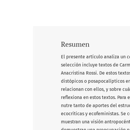
Resumen
El presente artículo analiza un
c
selección incluye textos de Carm
Anacristina Rossi. De estos text
distópicos o posapocalípticos en
relacionan con ellos, y sobre c
reflexiona en estos textos. Para 
nutre tanto de aportes del estru
ecocríticas y ecofeministas. Se c
muestran una visión antropocént
demuestran una preocupación por