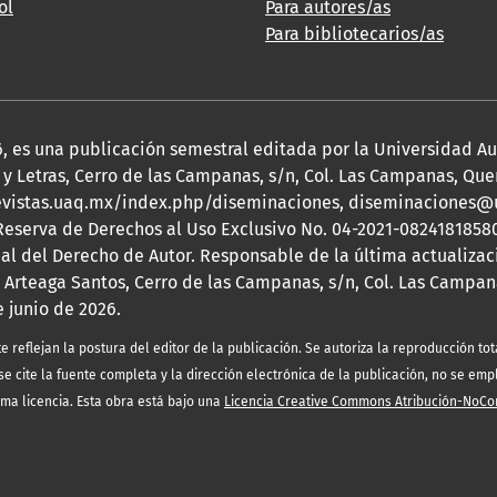
ol
Para autores/as
Para bibliotecarios/as
2026, es una publicación semestral editada por la Universidad 
y Letras, Cerro de las Campanas, s/n, Col. Las Campanas, Queré
s://revistas.uaq.mx/index.php/diseminaciones, diseminaciones
 Reserva de Derechos al Uso Exclusivo No. 04-2021-08241818580
nal del Derecho de Autor. Responsable de la última actualizac
 Arteaga Santos, Cerro de las Campanas, s/n, Col. Las Campana
e junio de 2026.
eflejan la postura del editor de la publicación. Se autoriza la reproducción tota
e cite la fuente completa y la dirección electrónica de la publicación, no se emp
sma licencia. Esta obra está bajo una
Licencia Creative Commons Atribución-NoCo