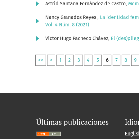
Astrid Santana Fernández de Castro,
Memo
Nancy Granados Reyes ,
La identidad fem
Vol. 4 Núm. 8 (2021)
Víctor Hugo Pacheco Chávez,
El (des)plie
<<
<
1
2
3
4
5
6
7
8
9
Últimas publicaciones
Idi
Englis