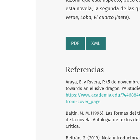
esta novela, la segunda de las q
verde
,
Loba
,
El cuarto jinete
).
PDF
XML
Referencias
Araya, E. y Rivera, P. (5 de noviembr
towards an elusive dragon. YA Studie
https://www.academia.edu/74468844
from=cover_page
Bajtín, M. M. (1996). Las formas del t
de la novela. Antología de textos del 
Crítica.
Beltrán, G. (2019). Nota introductori