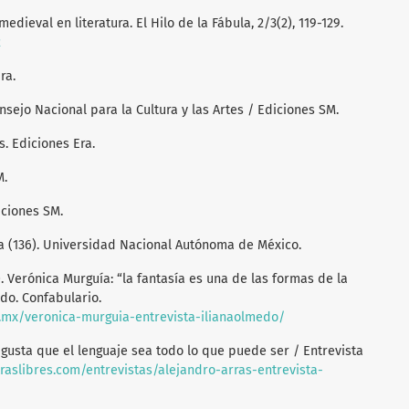
medieval en literatura. El Hilo de la Fábula, 2/3(2), 119-129.
2
ra.
onsejo Nacional para la Cultura y las Artes / Ediciones SM.
s. Ediciones Era.
M.
diciones SM.
ura (136). Universidad Nacional Autónoma de México.
. Verónica Murguía: “la fantasía es una de las formas de la
edo. Confabulario.
m.mx/veronica-murguia-entrevista-ilianaolmedo/
e gusta que el lenguaje sea todo lo que puede ser / Entrevista
traslibres.com/entrevistas/alejandro-arras-entrevista-