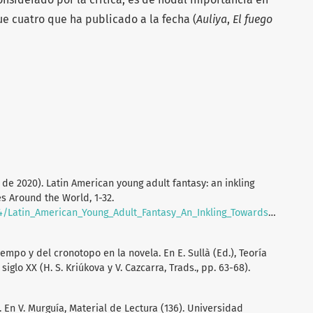
ue cuatro que ha publicado a la fecha (
Auliya
,
El fuego
e de 2020). Latin American young adult fantasy: an inkling
s Around the World, 1-32.
/Latin_American_Young_Adult_Fantasy_An_Inkling_Towards_An_Elusi
iempo y del cronotopo en la novela. En E. Sullà (Ed.), Teoría
siglo XX (H. S. Kriúkova y V. Cazcarra, Trads., pp. 63-68).
a. En V. Murguía, Material de Lectura (136). Universidad