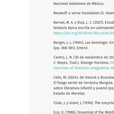
Nacional Autónoma de México.
Beowulf: a verse translation (S. Hean
Bernal, M. A. y Ruiz, L. C. (2021). Es
fantasía épica escrita en Latinoamérica
https://doi.org/10.15446/lthc.v23n2.9
Borges, J. L. (1984). Las kenningar. En
(pp. 368-381). Emecé.
Castro, L. B. (30 de noviembre de 2020
C. Noyes, Trad.). Strange Horizons.
ht
overview-of-fantastic-imaginative-li
Celis, M. (2024). De Heorot a Brocela
El fuego verde de Verónica Murguía. E
sobre literatura infantil y juvenil (
Estado de Morelos.
Clute, J. y Grant, J. (1996). The encyc
Eco, U. (1986). Dreaming of the Middl