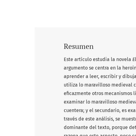
Resumen
Este artículo estudia la novela
E
argumento se centra en la heroí
aprender a leer, escribir y dibuja
utiliza lo maravilloso medieval
eficazmente otros mecanismos lite
examinar lo maravilloso medieva
cuentera; y el secundario, es exa
través de este análisis, se mues
dominante del texto, porque dete
razona que este aspecto, poco co