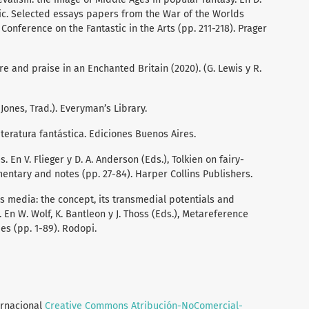
stic. Selected essays papers from the War of the Worlds
Conference on the Fantastic in the Arts (pp. 211-218). Prager
e and praise in an Enchanted Britain (2020). (G. Lewis y R.
 Jones, Trad.). Everyman’s Library.
literatura fantástica. Ediciones Buenos Aires.
es. En V. Flieger y D. A. Anderson (Eds.), Tolkien on fairy-
entary and notes (pp. 27-84). Harper Collins Publishers.
s media: the concept, its transmedial potentials and
En W. Wolf, K. Bantleon y J. Thoss (Eds.), Metareference
es (pp. 1-89). Rodopi.
ernacional
Creative Commons Atribución-NoComercial-