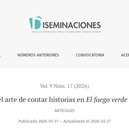
as en <i>El fuego verde </i>de Verónica Murguía
L
NÚMEROS ANTERIORES
CONVOCATORIA
ACE
Vol. 9 Núm. 17 (2026)
l arte de contar historias en
El fuego verde
ARTÍCULOS
Publicado 2026-01-31 — Actualizado el 2026-02-27