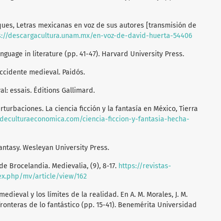
sques, Letras mexicanas en voz de sus autores [transmisión de
s://descargacultura.unam.mx/en-voz-de-david-huerta-54406
nguage in literature (pp. 41-47). Harvard University Press.
l occidente medieval. Paidós.
val: essais. Éditions Gallimard.
rturbaciones. La ciencia ficción y la fantasía en México, Tierra
odeculturaeconomica.com/ciencia-ficcion-y-fantasia-hecha-
fantasy. Wesleyan University Press.
 de Brocelandia. Medievalia, (9), 8-17.
https://revistas-
ex.php/mv/article/view/162
medieval y los límites de la realidad. En A. M. Morales, J. M.
 fronteras de lo fantástico (pp. 15-41). Benemérita Universidad