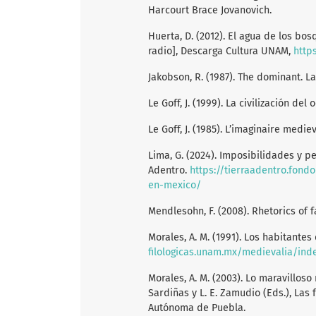
Harcourt Brace Jovanovich.
Huerta, D. (2012). El agua de los bo
radio], Descarga Cultura UNAM,
http
Jakobson, R. (1987). The dominant. La
Le Goff, J. (1999). La civilización de
Le Goff, J. (1985). L’imaginaire medie
Lima, G. (2024). Imposibilidades y pe
Adentro.
https://tierraadentro.fond
en-mexico/
Mendlesohn, F. (2008). Rhetorics of 
Morales, A. M. (1991). Los habitantes
filologicas.unam.mx/medievalia/ind
Morales, A. M. (2003). Lo maravilloso 
Sardiñas y L. E. Zamudio (Eds.), Las
Autónoma de Puebla.