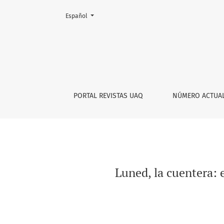
Cambiar el idioma. El actual es:
Español
Luned, la cuentera: el arte de contar histori
PORTAL REVISTAS UAQ
NÚMERO ACTUA
Luned, la cuentera: e