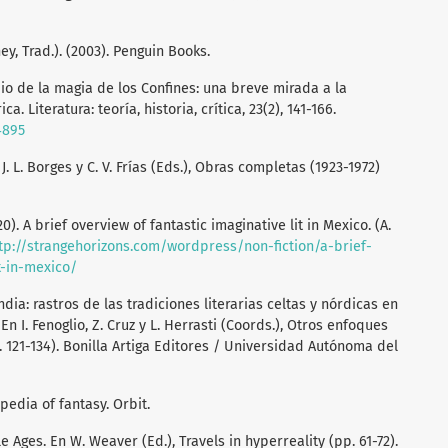
ey, Trad.). (2003). Penguin Books.
tudio de la magia de los Confines: una breve mirada a la
. Literatura: teoría, historia, crítica, 23(2), 141-166.
4895
 J. L. Borges y C. V. Frías (Eds.), Obras completas (1923-1972)
). A brief overview of fantastic imaginative lit in Mexico. (A.
tp://strangehorizons.com/wordpress/non-fiction/a-brief-
t-in-mexico/
ndia: rastros de las tradiciones literarias celtas y nórdicas en
n I. Fenoglio, Z. Cruz y L. Herrasti (Coords.), Otros enfoques
pp. 121-134). Bonilla Artiga Editores / Universidad Autónoma del
lopedia of fantasy. Orbit.
e Ages. En W. Weaver (Ed.), Travels in hyperreality (pp. 61-72).