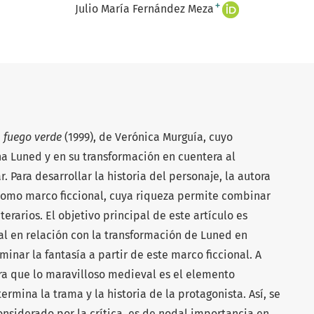
+
Julio María Fernández Meza
l fuego verde
(1999), de Verónica Murguía, cuyo
na Luned y en su transformación en cuentera al
r. Para desarrollar la historia del personaje, la autora
 como marco ficcional, cuya riqueza permite combinar
rarios. El objetivo principal de este artículo es
l en relación con la transformación de Luned en
minar la fantasía a partir de este marco ficcional. A
tra que lo maravilloso medieval es el elemento
rmina la trama y la historia de la protagonista. Así, se
nsiderado por la crítica, es de nodal importancia en