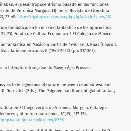
 reinaban: el desantropocentrismo basado en las funciones
erde de Verónica Murguía. LIJ Ibero. Revista de Literatura
2), 27-45.
https://lij.ibero.mx/index.php/lij/article/view/281
atura fantástica. En En el reino fantástico de los aparecidos:
 24-75). Fondo de Cultura Económica / El Colegio de México.
ción fantástica en México a partir de 1940. En D. Roas (Coord.),
ativas latinoamericanas II (1940-2023) (pp. 317-367).
ns la littérature française du Moyen Âge. Presses
antasy as heterogeneous literature: between neomedievalism
 D. Gurevitch (Eds.), The Palgrave handbook of global fantasy
readora en El fuego verde, de Verónica Murguía. Catalejos.
ctores y literatura para niños, 10(19), 117-134.
x.php/catalejos/article/view/8565
evalism: the image of Middle Ages in popular fantasy. En D.