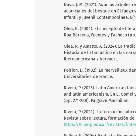
Nava, J. M. (2021). Aquí los árboles
actanciales del bosque en El fuego v
Infantil y Juvenil Contemporánea, 6(1
Olea, R. (2004). El concepto de liter
Roa Bárcena, Fuentes y Pacheco (pp.
Olea, R. y Amatto, A. (2024). La tradi
Historia de lo fantástico en las narr
Iberoamericana / Vervuert.
Poirion, D. (1982). Le merveilleux da
Universitaries de France.
Rivera, P. (2023). Latin American f
and latin americanism. En E. Gomel y
(pp. 271-288). Palgrave Macmillan.
Rivera, P. (2024). La formación subc
Revista sobre lectura, formación de le
https://fh.mdp.edu.ar/revistas/inde
Selling, K. (2004). Fantastic Neomedi