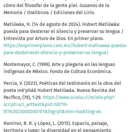
cómo del filosofar de la gente piel. Gusanos de la
Memoria / Oralibrura / Ediciones del Lirio.
Matiúwàa, H. (14 de agosto de 2024). Hubert Matiúwàa:
poesía para desterrar el silencio y preservar su lengua /
Entrevista por Arturo de Dios. En primer plano.
https://enprimerplano.com.mx/hubert-matiuwaa-poesia-
para-desterrarel-silencio-y-preservar-su-lengua/
Montemayor, C. (1999). Arte y plegaria en las lenguas
indígenas de México. Fondo de Cultura Económica.
Percia, V. (2023). Poéticas del testimonio en la obra del
poeta mè’phàà Hubert Matiúwàa. Nueva Revista del
Pacífico, (79), 1-29.
https://www.scielo.cl/scielo.php?
script=sci_arttext&pid=S0719-
51762023000200101&lng=pt&nrm=iso&tlng=es
Ramírez, B. R. y López, L. (2015). Espacio, paisaje,
territorio y lugar: la diversidad en el pensamiento