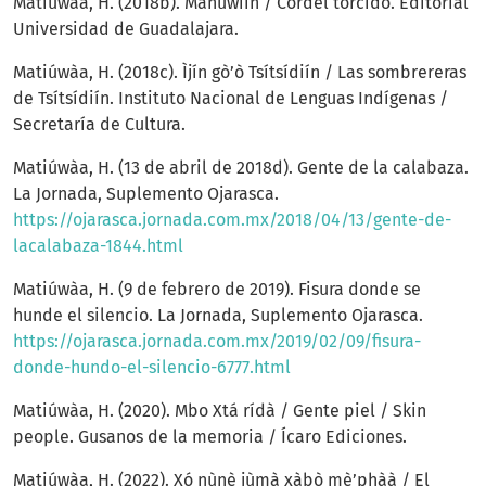
Matiúwàa, H. (2018b). Mañuwìín / Cordel torcido. Editorial
Universidad de Guadalajara.
Matiúwàa, H. (2018c). Ìjín gò’ò Tsítsídiín / Las sombrereras
de Tsítsídiín. Instituto Nacional de Lenguas Indígenas /
Secretaría de Cultura.
Matiúwàa, H. (13 de abril de 2018d). Gente de la calabaza.
La Jornada, Suplemento Ojarasca.
https://ojarasca.jornada.com.mx/2018/04/13/gente-de-
lacalabaza-1844.html
Matiúwàa, H. (9 de febrero de 2019). Fisura donde se
hunde el silencio. La Jornada, Suplemento Ojarasca.
https://ojarasca.jornada.com.mx/2019/02/09/fisura-
donde-hundo-el-silencio-6777.html
Matiúwàa, H. (2020). Mbo Xtá rídà / Gente piel / Skin
people. Gusanos de la memoria / Ícaro Ediciones.
Matiúwàa, H. (2022). Xó nùnè jùmà xàbò mè’phàà / El