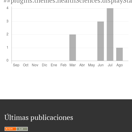
##plugins.themes.healthSciences.displaySt
Últimas publicaciones