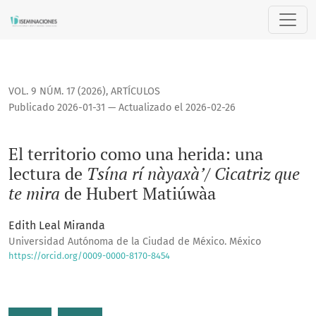
El territorio como una herida: una lectura de <i>Tsína rí nà
VOL. 9 NÚM. 17 (2026)
,
ARTÍCULOS
Publicado 2026-01-31 — Actualizado el 2026-02-26
El territorio como una herida: una
lectura de
Tsína rí nàyaxà’/ Cicatriz que
te mira
de Hubert Matiúwàa
Edith Leal Miranda
Universidad Autónoma de la Ciudad de México. México
https://orcid.org/0009-0000-8170-8454