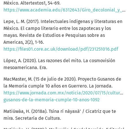
México. Altertextos1, 54-69.
https://www.academia.edu/6312643/Giro_decolonial_y_pensamiento_fronterizo_en_la_literatura_ind%C3%ADgena
Lepe, L. M. (2017). Intelectuales indígenas y literaturas en
México. El campo literario entre los zapotecas y los
mayas. Revista de Estudios e Pesquisas sobre as
Americas, 2(2), 1-16.
https://files01.core.ac.uk/download/pdf/231251016.pdf
López, A. (2020). Las razones del mito. La cosmovisión
mesoamericana. Era.
MacMaster, M. (15 de julio de 2020). Proyecto Gusanos de
la Memoria cumple 10 años en Guerrero. La Jornada.
https://www.jornada.com.mx/noticia/2020/07/15/cultura/p
gusanos-de-la-memoria-cumple-10-anos-1092
Matiúwàa, H. (2018a). Tsína rí nàyaxà’ / Cicatriz que te
mira. Secretaría de Cultura.