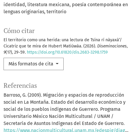
identidad
literatura mexicana
poesía contemporánea en
lenguas originarias
territorio
Cómo citar
El territorio como una herida: una lectura de Tsína rí nàyaxà’/
Cicatriz que te mira de Hubert Matiúwàa. (2026).
Diseminaciones
,
9
(17), 29-59.
https://doi.org/10.61820/dis.2683-3298.1759
Más formatos de cita
Referencias
Barroso, G. (2009). Migración y espacios de reproducción
social en La Montaña. Estado del desarrollo económico y
social de los pueblos indígenas de Guerrero. Programa
Universitario México Nación Multicultural / UNAM /
Secretaría de Asuntos Indígenas del Estado de Guerrero.
https://www.nacionmulticultural.unam.mx/edespig/diagnostico_y_perspectivas/RECUADROS/CAPITULO%209/5%20migracion%20y%20espacios%20de%20reproduccion%20social.pdf