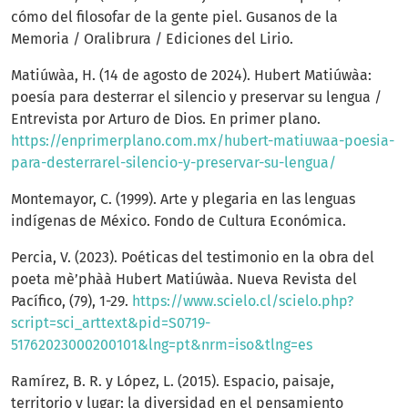
cómo del filosofar de la gente piel. Gusanos de la
Memoria / Oralibrura / Ediciones del Lirio.
Matiúwàa, H. (14 de agosto de 2024). Hubert Matiúwàa:
poesía para desterrar el silencio y preservar su lengua /
Entrevista por Arturo de Dios. En primer plano.
https://enprimerplano.com.mx/hubert-matiuwaa-poesia-
para-desterrarel-silencio-y-preservar-su-lengua/
Montemayor, C. (1999). Arte y plegaria en las lenguas
indígenas de México. Fondo de Cultura Económica.
Percia, V. (2023). Poéticas del testimonio en la obra del
poeta mè’phàà Hubert Matiúwàa. Nueva Revista del
Pacífico, (79), 1-29.
https://www.scielo.cl/scielo.php?
script=sci_arttext&pid=S0719-
51762023000200101&lng=pt&nrm=iso&tlng=es
Ramírez, B. R. y López, L. (2015). Espacio, paisaje,
territorio y lugar: la diversidad en el pensamiento