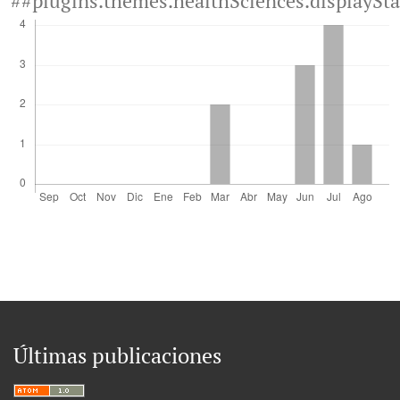
##plugins.themes.healthSciences.displaySt
Últimas publicaciones