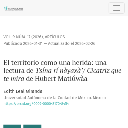
El territorio como una herida: una lectura de <i>Tsína rí nà
VOL. 9 NÚM. 17 (2026)
,
ARTÍCULOS
Publicado 2026-01-31 — Actualizado el 2026-02-26
El territorio como una herida: una
lectura de
Tsína rí nàyaxà’/ Cicatriz que
te mira
de Hubert Matiúwàa
Edith Leal Miranda
Universidad Autónoma de la Ciudad de México. México
https://orcid.org/0009-0000-8170-8454