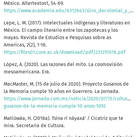
México. Altertextos1, 54-69.
https://www.academia.edu/6312643/Giro_decolonial_y_pensamiento_fronterizo_en_la_literatura_ind%C3%ADgena
Lepe, L. M. (2017). Intelectuales indígenas y literaturas en
México. El campo literario entre los zapotecas y los
mayas. Revista de Estudios e Pesquisas sobre as
Americas, 2(2), 1-16.
https://files01.core.ac.uk/download/pdf/231251016.pdf
López, A. (2020). Las razones del mito. La cosmovisión
mesoamericana. Era.
MacMaster, M. (15 de julio de 2020). Proyecto Gusanos de
la Memoria cumple 10 años en Guerrero. La Jornada.
https://www.jornada.com.mx/noticia/2020/07/15/cultura/p
gusanos-de-la-memoria-cumple-10-anos-1092
Matiúwàa, H. (2018a). Tsína rí nàyaxà’ / Cicatriz que te
mira. Secretaría de Cultura.