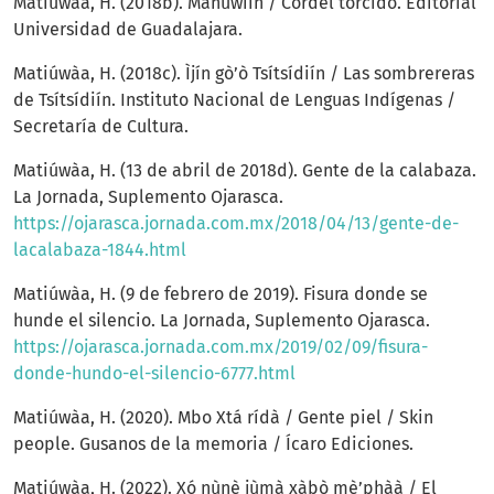
Matiúwàa, H. (2018b). Mañuwìín / Cordel torcido. Editorial
Universidad de Guadalajara.
Matiúwàa, H. (2018c). Ìjín gò’ò Tsítsídiín / Las sombrereras
de Tsítsídiín. Instituto Nacional de Lenguas Indígenas /
Secretaría de Cultura.
Matiúwàa, H. (13 de abril de 2018d). Gente de la calabaza.
La Jornada, Suplemento Ojarasca.
https://ojarasca.jornada.com.mx/2018/04/13/gente-de-
lacalabaza-1844.html
Matiúwàa, H. (9 de febrero de 2019). Fisura donde se
hunde el silencio. La Jornada, Suplemento Ojarasca.
https://ojarasca.jornada.com.mx/2019/02/09/fisura-
donde-hundo-el-silencio-6777.html
Matiúwàa, H. (2020). Mbo Xtá rídà / Gente piel / Skin
people. Gusanos de la memoria / Ícaro Ediciones.
Matiúwàa, H. (2022). Xó nùnè jùmà xàbò mè’phàà / El