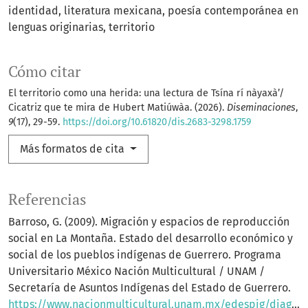
identidad
literatura mexicana
poesía contemporánea en
lenguas originarias
territorio
Cómo citar
El territorio como una herida: una lectura de Tsína rí nàyaxà’/
Cicatriz que te mira de Hubert Matiúwàa. (2026).
Diseminaciones
,
9
(17), 29-59.
https://doi.org/10.61820/dis.2683-3298.1759
Más formatos de cita
Referencias
Barroso, G. (2009). Migración y espacios de reproducción
social en La Montaña. Estado del desarrollo económico y
social de los pueblos indígenas de Guerrero. Programa
Universitario México Nación Multicultural / UNAM /
Secretaría de Asuntos Indígenas del Estado de Guerrero.
https://www.nacionmulticultural.unam.mx/edespig/diagnostico_y_perspectivas/RECUADROS/CAPITULO%209/5%20migracion%20y%20espacios%20de%20reproduccion%20social.pdf