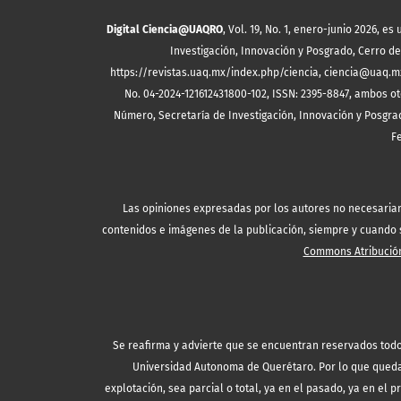
Digital Ciencia@UAQRO
, Vol. 19, No. 1, enero-junio 2026, 
Investigación, Innovación y Posgrado, Cerro de 
https://revistas.uaq.mx/index.php/ciencia, ciencia@uaq.m
No. 04-2024-121612431800-102, ISSN: 2395-8847, ambos ot
Número, Secretaría de Investigación, Innovación y Posgrad
F
Las opiniones expresadas por los autores no necesariamen
contenidos e imágenes de la publicación, siempre y cuando se
Commons Atribución
Se reafirma y advierte que se encuentran reservados todo
Universidad Autonoma de Querétaro. Por lo que queda 
explotación, sea parcial o total, ya en el pasado, ya en el p