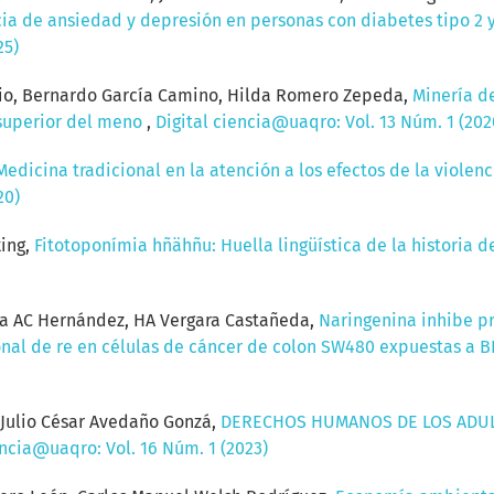
ia de ansiedad y depresión en personas con diabetes tipo 2 
25)
orio, Bernardo García Camino, Hilda Romero Zepeda,
Minería d
 superior del meno
,
Digital ciencia@uaqro: Vol. 13 Núm. 1 (202
Medicina tradicional en la atención a los efectos de la viole
20)
king,
Fitotoponímia hñähñu: Huella lingüística de la historia 
uga AC Hernández, HA Vergara Castañeda,
Naringenina inhibe pr
onal de re en células de cáncer de colon SW480 expuestas a B
 Julio César Avedaño Gonzá,
DERECHOS HUMANOS DE LOS ADUL
encia@uaqro: Vol. 16 Núm. 1 (2023)