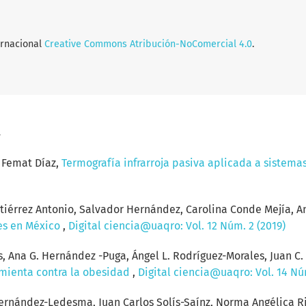
ernacional
Creative Commons Atribución-NoComercial 4.0
.
a
 Femat Díaz,
Termografía infrarroja pasiva aplicada a sistema
tiérrez Antonio, Salvador Hernández, Carolina Conde Mejía, A
es en México
,
Digital ciencia@uaqro: Vol. 12 Núm. 2 (2019)
, Ana G. Hernández -Puga, Ángel L. Rodríguez-Morales, Juan C. 
amienta contra la obesidad
,
Digital ciencia@uaqro: Vol. 14 Nú
nández-Ledesma, Juan Carlos Solís-Saínz, Norma Angélica Rive