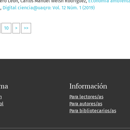
ero León, Carlos Manuel Welsh Rodríguez,
Economía ambiental
s
,
Digital ciencia@uaqro: Vol. 12 Núm. 1 (2019)
10
>
>>
oma
Información
h
Para lectores/as
ol
Para autores/as
Para bibliotecarios/as