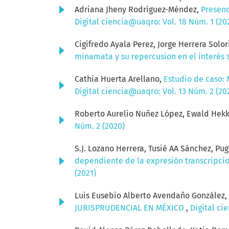
Adriana Jheny Rodríguez-Méndez,
Presenc
Digital ciencia@uaqro: Vol. 18 Núm. 1 (20
Cigifredo Ayala Perez, Jorge Herrera Sol
minamata y su repercusion en el interés
Cathia Huerta Arellano,
Estudio de caso: 
Digital ciencia@uaqro: Vol. 13 Núm. 2 (20
Roberto Aurelio Nuñez López, Ewald Hek
Núm. 2 (2020)
S.J. Lozano Herrera, Tusié AA Sánchez, P
dependiente de la expresión transcripci
(2021)
Luis Eusebio Alberto Avendaño González,
JURISPRUDENCIAL EN MÉXICO
,
Digital ci