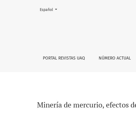
Cambiar el idioma. El actual es:
Español
Minería de mercurio, efectos del convenio de
PORTAL REVISTAS UAQ
NÚMERO ACTUAL
Minería de mercurio, efectos d