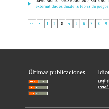
David Alonso Pérez Rebolledo, Katia Rom
externalidades desde la teoría de juego
<<
<
1
2
3
4
5
6
7
8
9
Últimas publicaciones
Idi
Englis
Españ