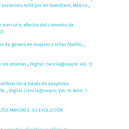
y esclerosis múltiple en Querétaro, México
,
e mercurio, efectos del convenio de
0)
ncia de género en mujeres y niñas ñhañhu
,
de los otomíes
,
Digital ciencia@uaqro: Vol. 13
oliferación a través de apoptosis
PA.
,
Digital ciencia@uaqro: Vol. 14 Núm. 1
TOS MAYORES. SU EVOLUCIÓN