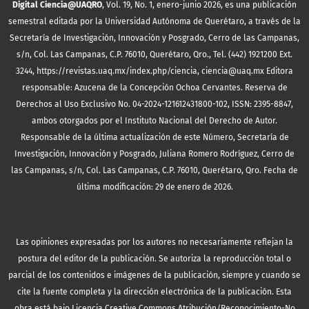
Digital Ciencia@UAQRO
, Vol. 19, No. 1, enero-junio 2026, es una publicación
semestral editada por la Universidad Autónoma de Querétaro, a través de la
Secretaría de Investigación, Innovación y Posgrado, Cerro de las Campanas,
s/n, Col. Las Campanas, C.P. 76010, Querétaro, Qro., Tel. (442) 1921200 Ext.
3244, https://revistas.uaq.mx/index.php/ciencia, ciencia@uaq.mx Editora
responsable: Azucena de la Concepción Ochoa Cervantes. Reserva de
Derechos al Uso Exclusivo No. 04-2024-121612431800-102, ISSN: 2395-8847,
ambos otorgados por el Instituto Nacional del Derecho de Autor.
Responsable de la última actualización de este Número, Secretaría de
Investigación, Innovación y Posgrado, Juliana Romero Rodríguez, Cerro de
las Campanas, s/n, Col. Las Campanas, C.P. 76010, Querétaro, Qro. Fecha de
última modificación: 29 de enero de 2026.
Las opiniones expresadas por los autores no necesariamente reflejan la
postura del editor de la publicación. Se autoriza la reproducción total o
parcial de los contenidos e imágenes de la publicación, siempre y cuando se
cite la fuente completa y la dirección electrónica de la publicación.
Esta
obra está bajo
Licencia Creative Commons Atribución/Reconocimiento-No