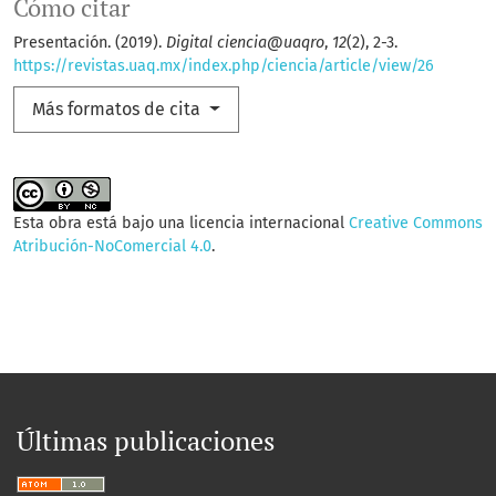
Cómo citar
Presentación. (2019).
Digital ciencia@uaqro
,
12
(2), 2-3.
https://revistas.uaq.mx/index.php/ciencia/article/view/26
Más formatos de cita
Esta obra está bajo una licencia internacional
Creative Commons
Atribución-NoComercial 4.0
.
Últimas publicaciones