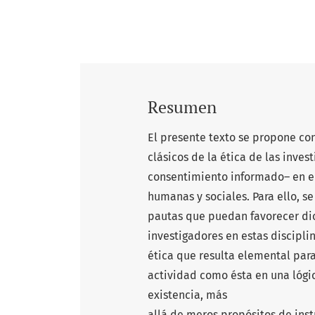
Resumen
El presente texto se propone con
clásicos de la ética de las inve
consentimiento informado– en el
humanas y sociales. Para ello, s
pautas que puedan favorecer dich
investigadores en estas discipli
ética que resulta elemental par
actividad como ésta en una lógic
existencia, más
allá de meros propósitos de inst