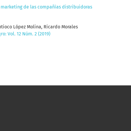
l marketing de las compañías distribuidoras
ntioco López Molina, Ricardo Morales
o: Vol. 12 Núm. 2 (2019)