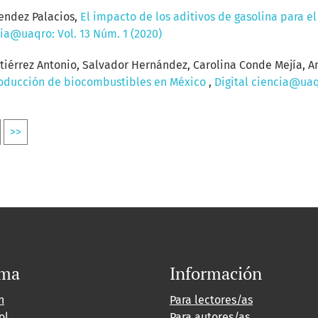
endez Palacios,
El impacto de los aditivos de gasolina para e
cia@uaqro: Vol. 13 Núm. 1 (2020)
tiérrez Antonio, Salvador Hernández, Carolina Conde Mejía, A
oducción de biocombustibles en México
,
Digital ciencia@uaqr
>>
oma
Información
h
Para lectores/as
ol
Para autores/as