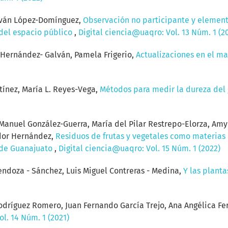
 Iván López-Domínguez,
Observación no participante y element
 del espacio público
,
Digital ciencia@uaqro: Vol. 13 Núm. 1 (2
Hernández- Galván, Pamela Frigerio,
Actualizaciones en el m
ínez, María L. Reyes-Vega,
Métodos para medir la dureza del 
anuel González-Guerra, María del Pilar Restrepo-Elorza, Amy P
ador Hernández,
Residuos de frutas y vegetales como materias
 de Guanajuato
,
Digital ciencia@uaqro: Vol. 15 Núm. 1 (2022)
ndoza - Sánchez, Luis Miguel Contreras - Medina,
Y las plant
Rodríguez Romero, Juan Fernando García Trejo, Ana Angélica Fe
l. 14 Núm. 1 (2021)