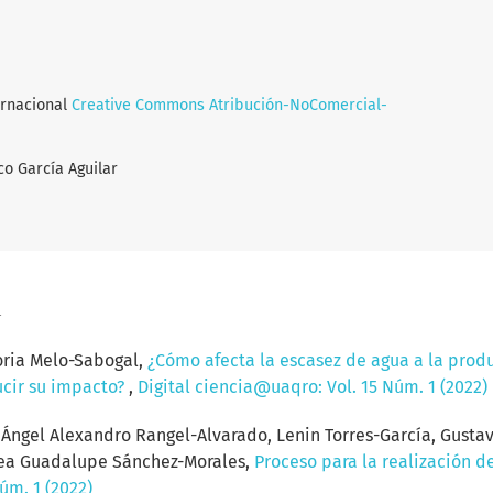
ernacional
Creative Commons Atribución-NoComercial-
co García Aguilar
a
oria Melo-Sabogal,
¿Cómo afecta la escasez de agua a la produ
ucir su impacto?
,
Digital ciencia@uaqro: Vol. 15 Núm. 1 (2022)
ngel Alexandro Rangel-Alvarado, Lenin Torres-García, Gustavo
drea Guadalupe Sánchez-Morales,
Proceso para la realización de
úm. 1 (2022)