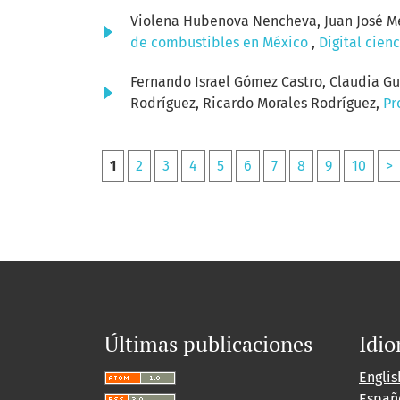
Violena Hubenova Nencheva, Juan José M
de combustibles en México
,
Digital cien
Fernando Israel Gómez Castro, Claudia Gu
Rodríguez, Ricardo Morales Rodríguez,
Pr
1
2
3
4
5
6
7
8
9
10
>
Últimas publicaciones
Idi
Englis
Españ