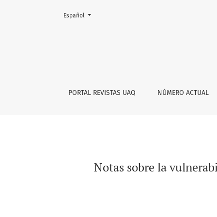
Cambiar el idioma. El actual es:
Español
Notas sobre la vulnerabilidad en la ética de 
PORTAL REVISTAS UAQ
NÚMERO ACTUAL
Notas sobre la vulnerabi